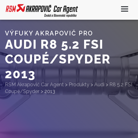
VÝFUKY AKRAPOVIČ PRO
AUDI R8 5.2 FSI
COUPÉ/SPYDER
2013
RSM Akrapovič Car Agent
>
Produkty
>
Audi
>
R8 5.2 FSI
Coupé/Spyder
>
2013