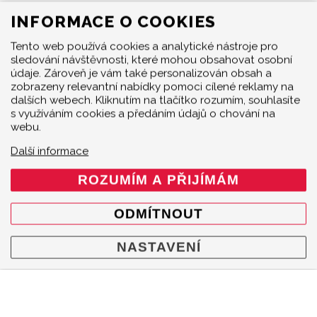
O nás
INFORMACE O COOKIES
Prodejci
Tento web používá cookies a analytické nástroje pro
Kontakty
sledování návštěvnosti, které mohou obsahovat osobní
Cookie policy
údaje. Zároveň je vám také personalizován obsah a
zobrazeny relevantní nabídky pomoci cílené reklamy na
Mapa webu
dalších webech. Kliknutím na tlačítko rozumím, souhlasíte
s využíváním cookies a předáním údajů o chování na
KONTAKT
webu.
Akrapovič Car Agent
Další informace
Česká a Slovenská republika
ROZUMÍM A PŘIJÍMÁM
Mgr. Robert Šenkýř - Motorsport
Hroznová 95/41
ODMÍTNOUT
603 00 Brno
Česká republika
NASTAVENÍ
+420 602 790 710
info@senkyr.cz
INFORMACE