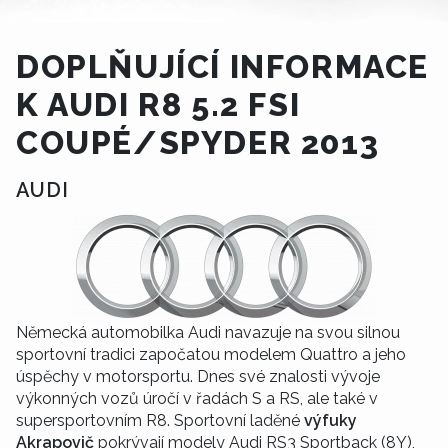
DOPLŇUJÍCÍ INFORMACE
K AUDI R8 5.2 FSI
COUPÉ/SPYDER 2013
AUDI
Německá automobilka Audi navazuje na svou silnou
sportovní tradici započatou modelem Quattro a jeho
úspěchy v motorsportu. Dnes své znalosti vývoje
výkonných vozů úročí v řadách S a RS, ale také v
supersportovním R8. Sportovní laděné
výfuky
Akrapovič
pokrývají modely
Audi RS3 Sportback (8Y)
,