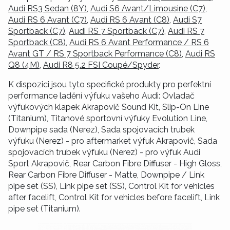
Audi RS3 Sedan (8Y)
,
Audi S6 Avant/Limousine (C7)
,
Audi RS 6 Avant (C7)
,
Audi RS 6 Avant (C8)
,
Audi S7
Sportback (C7)
,
Audi RS 7 Sportback (C7)
,
Audi RS 7
Sportback (C8)
,
Audi RS 6 Avant Performance / RS 6
Avant GT / RS 7 Sportback Performance (C8)
,
Audi RS
Q8 (4M)
,
Audi R8 5.2 FSI Coupé/Spyder
.
K dispozici jsou tyto specifické produkty pro perfektní
performance ladění výfuku vašeho Audi: Ovladač
výfukových klapek Akrapovič Sound Kit, Slip-On Line
(Titanium), Titanové sportovní výfuky Evolution Line,
Downpipe sada (Nerez), Sada spojovacích trubek
výfuku (Nerez) - pro aftermarket výfuk Akrapovič, Sada
spojovacích trubek výfuku (Nerez) - pro výfuk Audi
Sport Akrapovič, Rear Carbon Fibre Diffuser - High Gloss,
Rear Carbon Fibre Diffuser - Matte, Downpipe / Link
pipe set (SS), Link pipe set (SS), Control Kit for vehicles
after facelift, Control Kit for vehicles before facelift, Link
pipe set (Titanium).