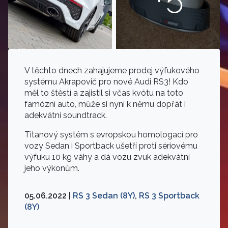
V těchto dnech zahajujeme prodej výfukového
systému Akrapovič pro nové Audi RS3! Kdo
měl to štěstí a zajistil si včas kvótu na toto
famózní auto, může si nyní k němu dopřát i
adekvátní soundtrack.
Titanový systém s evropskou homologací pro
vozy Sedan i Sportback ušetří proti sériovému
výfuku 10 kg váhy a dá vozu zvuk adekvátní
jeho výkonům.
05.06.2022 |
RS 3 Sedan (8Y)
,
RS 3 Sportback
(8Y)