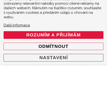
zobrazeny relevantní nabídky pomoci cílené reklamy na
dalších webech. Kliknutím na tlačítko rozumím, souhlasíte
s využíváním cookies a předáním údajů o chování na
webu.
AUDI
Další informace
ROZUMÍM A PŘIJÍMÁM
ODMÍTNOUT
Německá automobilka Audi navazuje na svou silnou
NASTAVENÍ
sportovní tradici započatou modelem Quattro a jeho
úspěchy v motorsportu. Dnes své znalosti vývoje
výkonných vozů úročí v řadách S a RS, ale také v
supersportovním R8. Sportovní laděné
výfuky
Akrapovič
pokrývají modely
Audi RS3 Sportback (8Y)
,
Audi RS3 Sedan (8Y)
,
Audi S6 Avant/Limousine (C7)
,
Audi RS 6 Avant (C7)
,
Audi RS 6 Avant (C8)
,
Audi S7
Sportback (C7)
,
Audi RS 7 Sportback (C7)
,
Audi RS 7
Sportback (C8)
,
Audi RS 6 Avant Performance / RS 6