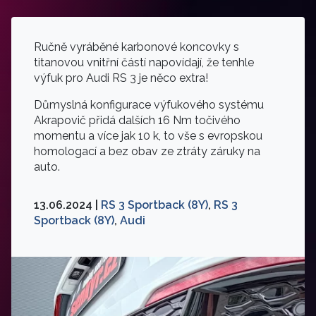
Ručně vyráběné karbonové koncovky s
titanovou vnitřní částí napovídají, že tenhle
výfuk pro Audi RS 3 je něco extra!
Důmyslná konfigurace výfukového systému
Akrapovič přidá dalších 16 Nm točivého
momentu a více jak 10 k, to vše s evropskou
homologací a bez obav ze ztráty záruky na
auto.
13.06.2024 |
RS 3 Sportback (8Y)
,
RS 3
Sportback (8Y)
,
Audi