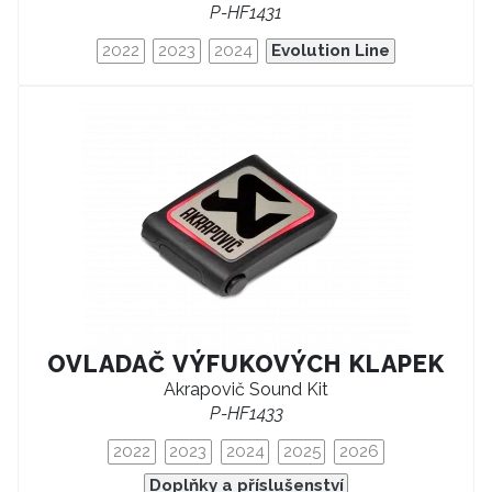
P-HF1431
2022
2023
2024
Evolution Line
OVLADAČ VÝFUKOVÝCH KLAPEK
Akrapovič Sound Kit
P-HF1433
2022
2023
2024
2025
2026
Doplňky a příslušenství