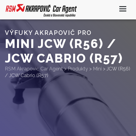
VÝFUKY AKRAPOVIČ PRO
MINI JCW (R56) /
JCW CABRIO (R57)
RSM Akrapovič Car Agent
>
Produkty
>
Mini
>
JCW (R56)
/ JCW Cabrio (R57)