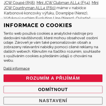
JCW Coupé (R58)
,
Mini JCW Clubman ALL4 (F54)
,
Mini
JCW Countryman ALL4 (F60)
máme v nabídce
Karbonové koncovky výfuku, Downpipe (Nerez),
Výfukový systém Evolution Line (Nerez), Ovladač
výfukových klapek Akrapovič Sound Kit, Sada
INFORMACE O COOKIES
spojovacích trubek Evolution (Nerez), Slip-On Line
Tento web používá cookies a analytické nástroje pro
(Titanium).
sledování návštěvnosti, které mohou obsahovat osobní
údaje. Zároveň je vám také personalizován obsah a
zobrazeny relevantní nabídky pomoci cílené reklamy na
dalších webech. Kliknutím na tlačítko rozumím, souhlasíte
s využíváním cookies a předáním údajů o chování na
webu.
Další informace
MENU
ROZUMÍM A PŘIJÍMÁM
Produkty
O značce
ODMÍTNOUT
Multimedia
NASTAVENÍ
O nás