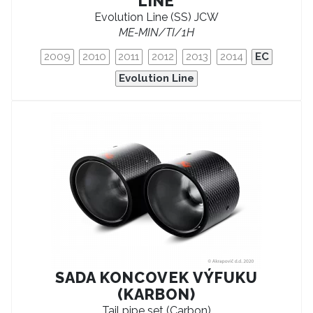
LINE
Evolution Line (SS) JCW
ME-MIN/TI/1H
2009
2010
2011
2012
2013
2014
EC
Evolution Line
SADA KONCOVEK VÝFUKU
(KARBON)
Tail pipe set (Carbon)