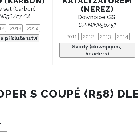
U (KARBON)
KATALYZÁTOREM
(NEREZ)
e set (Carbon)
NR56/57-CA
Downpipe (SS)
DP-MINR56/57
12
2013
2014
2011
2012
2013
2014
a příslušenství
Svody (downpipes, 
headers)
OPER S COUPÉ (R58) D
4