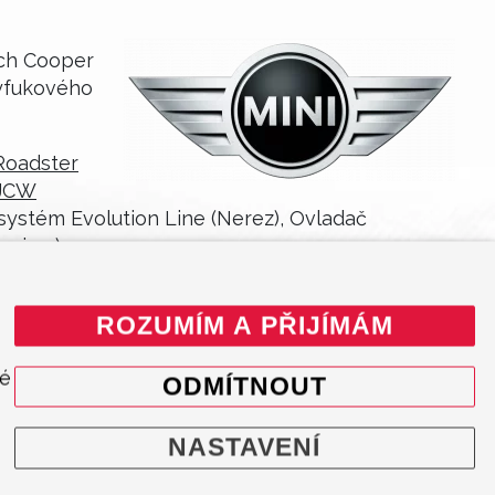
ách Cooper
výfukového
Roadster
 JCW
stém Evolution Line (Nerez), Ovladač
anium).
ROZUMÍM A PŘIJÍMÁM
né
ODMÍTNOUT
NASTAVENÍ
INFORMACE