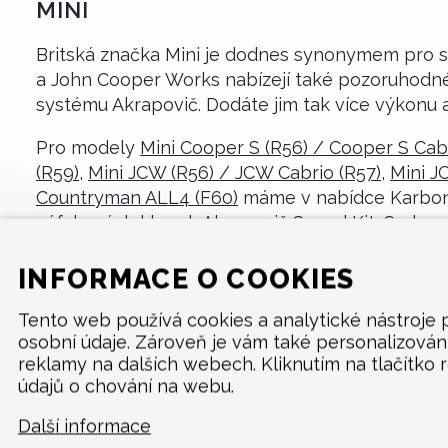
MINI
Britská značka Mini je dodnes synonymem pro s
a John Cooper Works nabízejí také pozoruhodné 
systému Akrapovič. Dodáte jim tak více výkonu a z
Pro modely
Mini Cooper S (R56) / Cooper S Cabr
(R59)
,
Mini JCW (R56) / JCW Cabrio (R57)
,
Mini J
Countryman ALL4 (F60)
máme v nabídce Karbono
výfukových klapek Akrapovič Sound Kit, Sada spo
INFORMACE O COOKIES
Tento web používá cookies a analytické nástroje
osobní údaje. Zároveň je vám také personalizová
reklamy na dalších webech. Kliknutím na tlačítko 
údajů o chování na webu.
MENU
Další informace