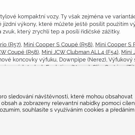
tylové kompaktní vozy. Ty však zejména ve variant
jízdní výkony, které můžete ještě posílit použitím 
vuk, který zrychlí tep a posílí řidičské zážitky.
io (R57)
,
Mini Cooper S Coupé (R58)
,
Mini Cooper S 
CW Coupé (R58)
,
Mini JCW Clubman ALL4 (F54)
,
Mini
vé koncovky výfuku, Downpipe (Nerez), Výfukový sy
jovacích trubek Evolution (Nerez), Slip-On Line (Tit
 pro sledování návštěvnosti, které mohou obsahovat
n obsah a zobrazeny relevantní nabídky pomoci cíle
rozumím, souhlasíte s využíváním cookies a předáním
KONTAKT