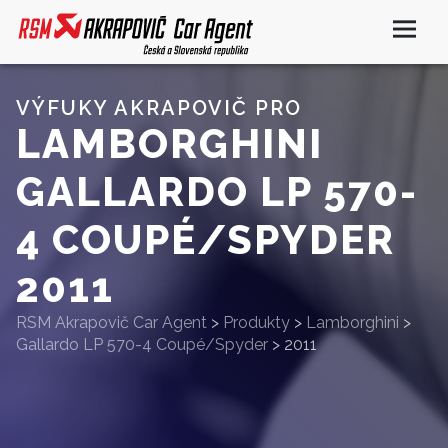
VÝFUKY AKRAPOVIČ PRO
LAMBORGHINI
GALLARDO LP 570-
4 COUPÉ/SPYDER
2011
RSM Akrapovič Car Agent
>
Produkty
>
Lamborghini
>
Gallardo LP 570-4 Coupé/Spyder
>
2011