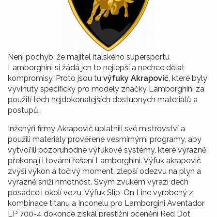
Není pochyb, že majitel italského supersportu
Lamborghini si žádá jen to nejlepší a nechce dělat
kompromisy. Proto jsou tu
výfuky Akrapovič
, které byly
vyvinuty specificky pro modely značky Lamborghini za
použití těch nejdokonalejších dostupných materiálů a
postupů.
Inženýři firmy Akrapovič uplatnili své mistrovství a
použili materiály prověřené vesmírnými programy, aby
vytvořili pozoruhodné výfukové systémy, které výrazně
překonají i tovární řešení Lamborghini. Výfuk akrapovič
zvýší výkon a točivý moment, zlepší odezvu na plyn a
výrazně sníží hmotnost. Svým zvukem vyrazí dech
posádce i okolí vozu. Výfuk Slip-On Line vyrobený z
kombinace titanu a Inconelu pro Lamborgini Aventador
LP 700-4 dokonce získal prestižní ocenění Red Dot