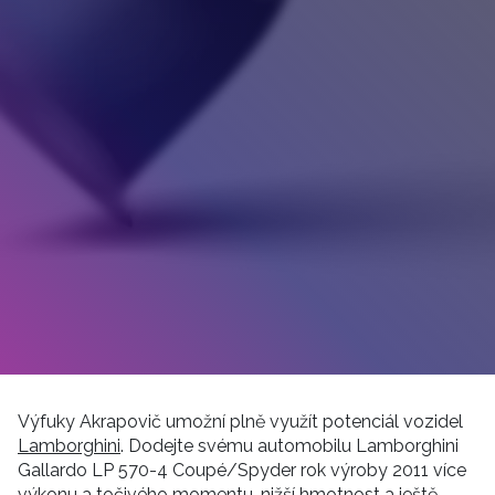
Výfuky Akrapovič umožní plně využít potenciál vozidel
Lamborghini
. Dodejte svému automobilu Lamborghini
Gallardo LP 570-4 Coupé/Spyder rok výroby 2011 více
výkonu a točivého momentu, nižší hmotnost a ještě