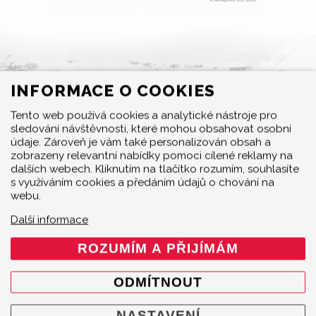
INFORMACE O COOKIES
MENU
Tento web používá cookies a analytické nástroje pro
sledování návštěvnosti, které mohou obsahovat osobní
Produkty
údaje. Zároveň je vám také personalizován obsah a
O značce
zobrazeny relevantní nabídky pomoci cílené reklamy na
dalších webech. Kliknutím na tlačítko rozumím, souhlasíte
Multimedia
s využíváním cookies a předáním údajů o chování na
O nás
webu.
Prodejci
Další informace
Kontakty
Cookie policy
ROZUMÍM A PŘIJÍMÁM
Mapa webu
ODMÍTNOUT
KONTAKT
NASTAVENÍ