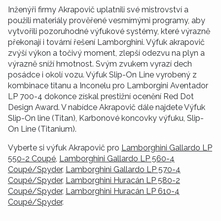
Inženýři firmy Akrapovič uplatnili své mistrovství a
použili materiály prověřené vesmírnými programy, aby
vytvořili pozoruhodné výfukové systémy, které výrazně
překonají i tovární řešení Lamborghini. Výfuk akrapovič
zvýší výkon a točivý moment, zlepší odezvu na plyn a
výrazně sníží hmotnost. Svým zvukem vyrazí dech
posádce i okolí vozu. Výfuk Slip-On Line vyrobený z
kombinace titanu a Inconelu pro Lamborgini Aventador
LP 700-4 dokonce získal prestižní ocenění Red Dot
Design Award. V nabídce Akrapovič dále najdete Výfuk
Slip-On line (Titan), Karbonové koncovky výfuku, Slip-
On Line (Titanium).
Vyberte si výfuk Akrapovič pro
Lamborghini Gallardo LP
550-2 Coupé
,
Lamborghini Gallardo LP 560-4
Coupé/Spyder
,
Lamborghini Gallardo LP 570-4
Coupé/Spyder
,
Lamborghini Huracán LP 580-2
Coupé/Spyder
,
Lamborghini Huracán LP 610-4
Coupé/Spyder
.