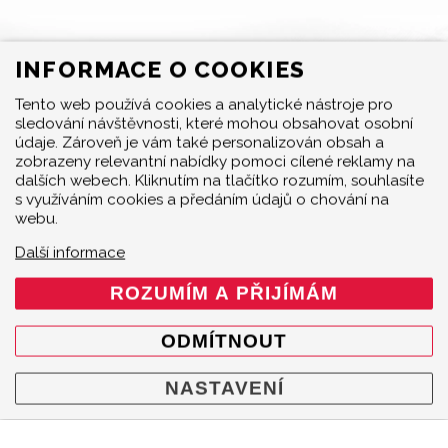
INFORMACE O COOKIES
Tento web používá cookies a analytické nástroje pro
sledování návštěvnosti, které mohou obsahovat osobní
MENU
údaje. Zároveň je vám také personalizován obsah a
zobrazeny relevantní nabídky pomoci cílené reklamy na
Produkty
dalších webech. Kliknutím na tlačítko rozumím, souhlasíte
O značce
s využíváním cookies a předáním údajů o chování na
webu.
Multimedia
O nás
Další informace
Prodejci
ROZUMÍM A PŘIJÍMÁM
Kontakty
Cookie policy
ODMÍTNOUT
Mapa webu
KONTAKT
NASTAVENÍ
Akrapovič Car Agent