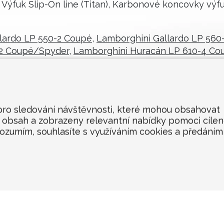
Výfuk Slip-On line (Titan), Karbonové koncovky výfu
lardo LP 550-2 Coupé
,
Lamborghini Gallardo LP 56
-2 Coupé/Spyder
,
Lamborghini Huracán LP 610-4 Co
 pro sledování návštěvnosti, které mohou obsahovat
n obsah a zobrazeny relevantní nabídky pomoci cíle
rozumím, souhlasíte s využíváním cookies a předáním
KONTAKT
Akrapovič Car Agent
Česká a Slovenská republika
Mgr. Robert Šenkýř - Motorsport
Hroznová 95/41