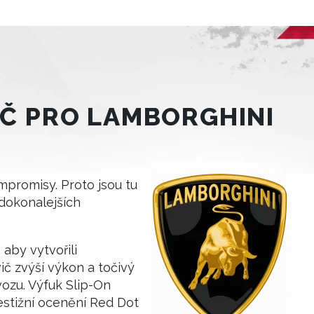
IČ PRO LAMBORGHINI
mpromisy. Proto jsou tu
jdokonalejších
 aby vytvořili
č zvýší výkon a točivý
ozu. Výfuk Slip-On
estižní ocenění Red Dot