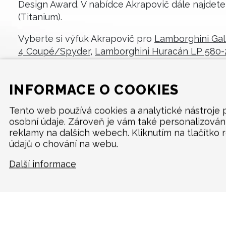
Design Award. V nabídce Akrapovič dále najdete 
(Titanium).
Vyberte si výfuk Akrapovič pro
Lamborghini Gal
4 Coupé/Spyder
,
Lamborghini Huracán LP 580
INFORMACE O COOKIES
Tento web používá cookies a analytické nástroje
osobní údaje. Zároveň je vám také personalizová
reklamy na dalších webech. Kliknutím na tlačítko 
údajů o chování na webu.
MENU
Další informace
Produkty
O značce
Multimedia
O nás