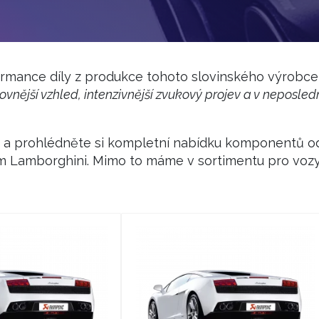
ormance díly z produkce tohoto slovinského výrobce
vnější vzhled, intenzivnější zvukový projev a v neposled
 a prohlédněte si kompletní nabídku komponentů od
m Lamborghini. Mimo to máme v sortimentu pro vozy