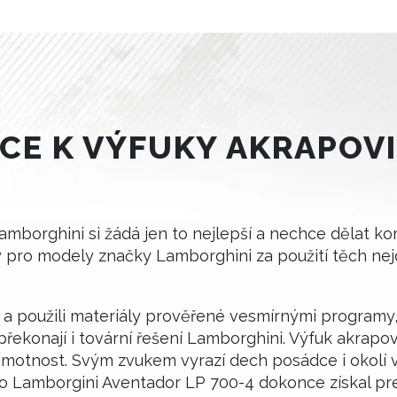
CE K VÝFUKY AKRAPOV
amborghini si žádá jen to nejlepší a nechce dělat ko
ky pro modely značky Lamborghini za použití těch ne
ví a použili materiály prověřené vesmírnými programy,
ekonají i tovární řešení Lamborghini. Výfuk akrapovi
hmotnost. Svým zvukem vyrazí dech posádce i okolí v
ro Lamborgini Aventador LP 700-4 dokonce získal pr