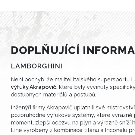
DOPLŇUJÍCÍ INFORMA
LAMBORGHINI
Není pochyb, že majitel italského supersportu L
výfuky Akrapovič
, které byly vyvinuty specific
dostupných materiálů a postupů.
Inženýři firmy Akrapovič uplatnili své mistrovst
pozoruhodné výfukové systémy, které výrazně př
moment, zlepší odezvu na plyn a výrazně sníží 
Line vyrobený z kombinace titanu a Inconelu p