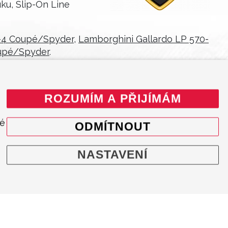
ku, Slip-On Line
0-4 Coupé/Spyder
,
Lamborghini Gallardo LP 570-
upé/Spyder
.
ROZUMÍM A PŘIJÍMÁM
né
ODMÍTNOUT
INFORMACE
NASTAVENÍ
Akrapovič nabízí širokou škálu výfukových
systémů, materiálů a koncovek výfuku, které
doplňují a vylepšují vaše auto.
© 2025 - RSM Akrapovič Car Agent, Česká a