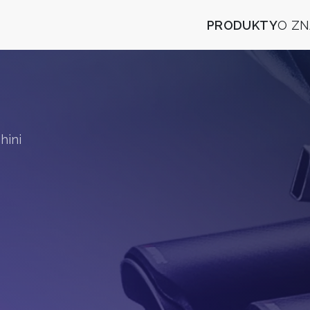
PRODUKTY
O Z
hini