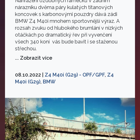
Nahrazení ozdobných rámečků v zadním
nárazníku dvěma páry kulatých titanových
koncovek s karbonovými pouzdry dává zádi
BMW Z4 M40i mnohem sportovnější výraz. A
rozsah zvuku od hlubokého brumlání v nízkých
otáčkách po dramatický řev při vyvenčení
všech 340 koní vás bude bavit i se staženou
střechou.
... Zobrazit více
08.10.2022 |
Z4 M40i (G29) - OPF/GPF
,
Z4
M40i (G29)
,
BMW