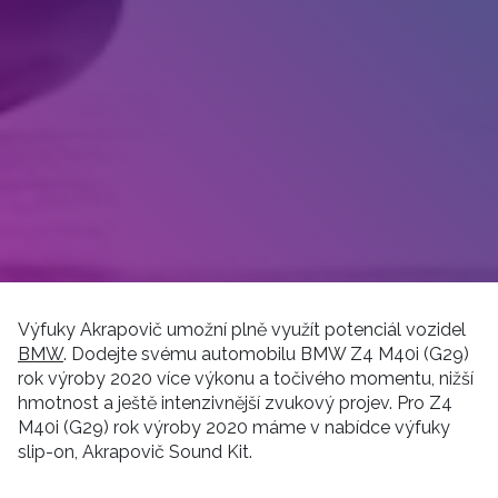
Výfuky Akrapovič umožní plně využít potenciál vozidel
BMW
. Dodejte svému automobilu BMW Z4 M40i (G29)
rok výroby 2020 více výkonu a točivého momentu, nižší
hmotnost a ještě intenzivnější zvukový projev. Pro Z4
M40i (G29) rok výroby 2020 máme v nabídce výfuky
slip-on, Akrapovič Sound Kit.