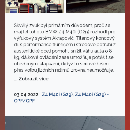
Skvělý zvuk byl primárním důvodem, proč se
majitel tohoto BMW Z4 M40i (G29) rozhodl pro
výfukový systém Akrapovič. Titanový koncový
díl s performance tlumičem i středové potrubí z
austenitické oceli pomohli snížit váhu auta o 8
kg, dálkové ovládání zase umožňuje potěšit se
otevřenými klapkami, i když to sériové řešení
přes volbu jízdních režimů zrovna neumožňuje.
... Zobrazit více
03.04.2022 |
Z4 M40i (G29)
,
Z4 M40i (G29) -
OPF/GPF