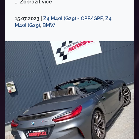
... Zobrazit více
15.07.2023 |
Z4 M40i (G29) - OPF/GPF
,
Z4
M40i (G29)
,
BMW