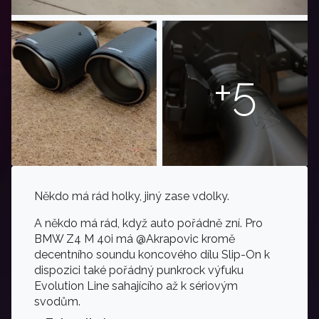
+5
Někdo má rád holky, jiný zase vdolky.
A někdo má rád, když auto pořádně zní. Pro
BMW Z4 M 40i má @Akrapovic kromě
decentního soundu koncového dílu Slip-On k
dispozici také pořádný punkrock výfuku
Evolution Line sahajícího až k sériovým
svodům.