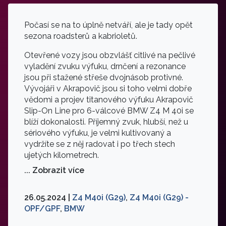
Počasí se na to úplně netváří, ale je tady opět
sezona roadsterů a kabrioletů.
Otevřené vozy jsou obzvlášť citlivé na pečlivé
vyladění zvuku výfuku, drnčení a rezonance
jsou při stažené střeše dvojnásob protivné.
Vývojáři v Akrapovič jsou si toho velmi dobře
vědomi a projev titanového výfuku Akrapovič
Slip-On Line pro 6-válcové BMW Z4 M 40i se
blíží dokonalosti. Příjemný zvuk, hlubší, než u
sériového výfuku, je velmi kultivovaný a
vydržíte se z něj radovat i po třech stech
ujetých kilometrech.
... Zobrazit více
26.05.2024 |
Z4 M40i (G29)
,
Z4 M40i (G29) -
OPF/GPF
,
BMW