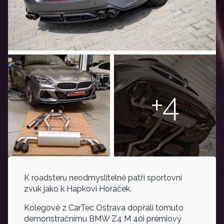
+4
K roadsteru neodmyslitelně patří sportovní
zvuk jako k Hapkovi Horáček.
Kolegové z CarTec Ostrava dopřáli tomuto
demonstračnímu BMW Z4 M 40i prémiový