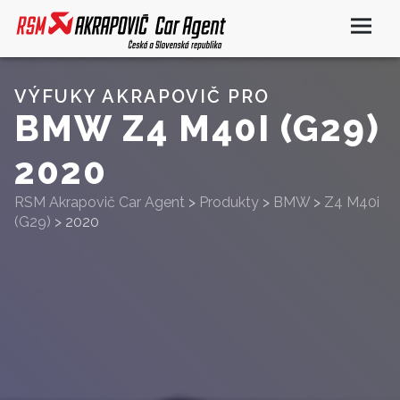
VÝFUKY AKRAPOVIČ PRO
BMW Z4 M40I (G29)
2020
RSM Akrapovič Car Agent
>
Produkty
>
BMW
>
Z4 M40i
(G29)
>
2020