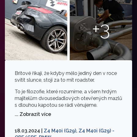
+3
Britové říkají, že kdyby mělo jediný den v roce
svítit slunce, stojí za to mít roadster.
To je filozofie, které rozumíme, a všem hrdým
majitelům dvousedadlových otevřených mazlů
s dlouhou kapotou se rádi věnujeme.
... Zobrazit více
18.03.2024 |
Z4 M40i (G29)
,
Z4 M40i (G29) -