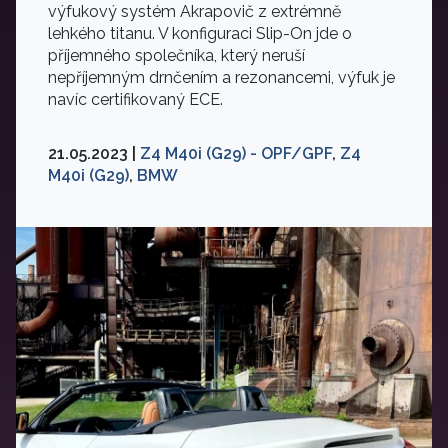
výfukový systém Akrapovič z extrémně
lehkého titanu. V konfiguraci Slip-On jde o
příjemného společníka, který neruší
nepříjemným drnčením a rezonancemi, výfuk je
navíc certifikovaný ECE.
21.05.2023 |
Z4 M40i (G29) - OPF/GPF
,
Z4
M40i (G29)
,
BMW