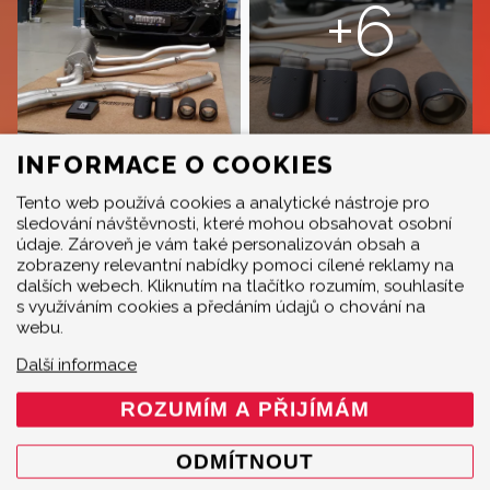
+6
INFORMACE O COOKIES
Tento web používá cookies a analytické nástroje pro
sledování návštěvnosti, které mohou obsahovat osobní
údaje. Zároveň je vám také personalizován obsah a
zobrazeny relevantní nabídky pomoci cílené reklamy na
dalších webech. Kliknutím na tlačítko rozumím, souhlasíte
s využíváním cookies a předáním údajů o chování na
webu.
Další informace
DOPLŇUJÍCÍ INFORMACE
ROZUMÍM A PŘIJÍMÁM
K BMW Z4 M40I (G29)
ODMÍTNOUT