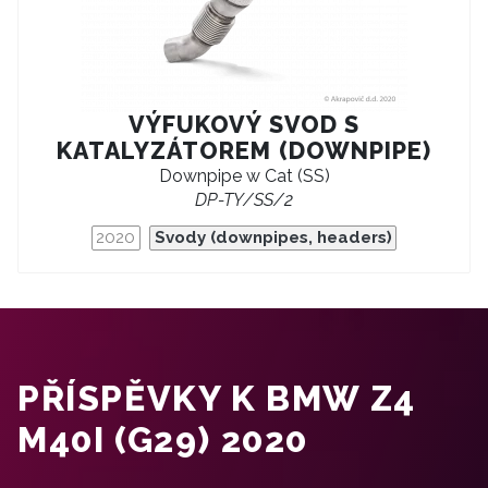
VÝFUKOVÝ SVOD S
KATALYZÁTOREM (DOWNPIPE)
Downpipe w Cat (SS)
DP-TY/SS/2
2020
Svody (downpipes, headers)
PŘÍSPĚVKY K BMW Z4
M40I (G29) 2020