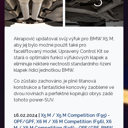
Akrapovič updatoval svůj výfuk pro BMW X5 M,
aby jej bylo možné použít také pro
faceliftovaný model. Upravený Control Kit se
stará o optimální funkci výfukových klapek a
eliminuje některé nectnosti standardního řízení
klapek řídící jednotkou BMW.
Co zůstalo zachováno, je plně titanová
konstrukce a fantastické koncovky zaoblené ve
dvou rovinách a perfektně kopírující obrys zádě
tohoto power-SUV.
16.02.2024 |
X5 M / X5 M Competition (F95) -
OPF/GPF
,
X6 M / X6 M Competition (F96)
,
X6
M / X6 M Competition (F96) - OPF/GPF
,
BMW