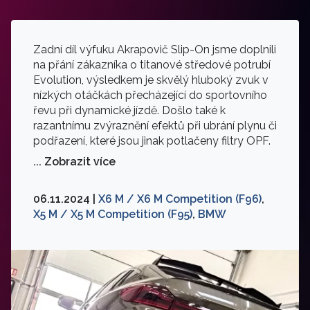
Zadní díl výfuku Akrapovič Slip-On jsme doplnili
na přání zákazníka o titanové středové potrubí
Evolution, výsledkem je skvělý hluboký zvuk v
nízkých otáčkách přecházející do sportovního
řevu při dynamické jízdě. Došlo také k
razantnímu zvýraznění efektů při ubrání plynu či
podřazení, které jsou jinak potlačeny filtry OPF.
... Zobrazit více
06.11.2024 |
X6 M / X6 M Competition (F96)
,
X5 M / X5 M Competition (F95)
,
BMW