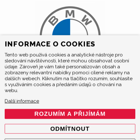
INFORMACE O COOKIES
Tento web používá cookies a analytické nástroje pro
sledování návštěvnosti, které mohou obsahovat osobní
údaje. Zároveň je vám také personalizován obsah a
zobrazeny relevantní nabídky pomoci cílené reklamy na
Světoznámá německá automobilka BMW je vyhlášená
dalších webech. Kliknutím na tlačítko rozumím, souhlasíte
svými prémiovými a sportovně orientovanými vozidly.
s využíváním cookies a předáním údajů o chování na
Status řidičské a závodní legendy si po právu vysloužily
webu.
modely M3, M5 a další. Tradice BMW trvá už přes sto let
Další informace
a mezi produkty této značky patři kromě luxusních a
sportovních automobilů také špičkové motocykly.
ROZUMÍM A PŘIJÍMÁM
KOMPLETNÍ SEZNAM DÍLŮ A VÝFUKŮ
ODMÍTNOUT
AKRAPOVIČ PRO BMW