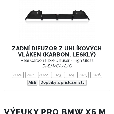
ZADNÍ DIFUZOR Z UHLÍKOVÝCH
VLÁKEN (KARBON, LESKLÝ)
Rear Carbon Fibre Diffuser - High Gloss
DI-BM/CA/8/G
2020
2021
2022
2023
2024
2025
2026
ABE
Doplňky a příslušenství
VÝFUKY PRO BMW X6 M