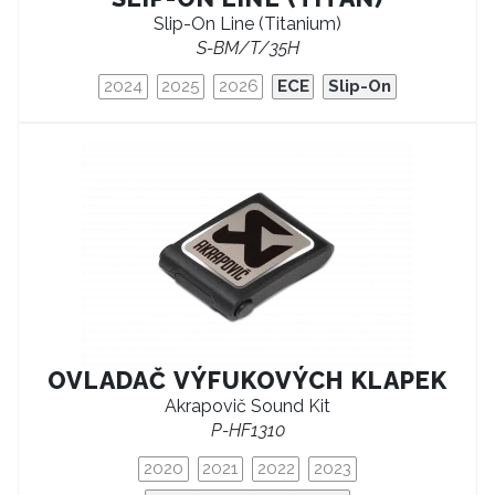
Slip-On Line (Titanium)
S-BM/T/35H
2024
2025
2026
ECE
Slip-On
OVLADAČ VÝFUKOVÝCH KLAPEK
Akrapovič Sound Kit
P-HF1310
2020
2021
2022
2023