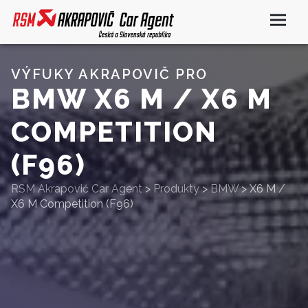
VÝFUKY AKRAPOVIČ PRO
BMW X6 M / X6 M
COMPETITION
(F96)
RSM Akrapovič Car Agent
>
Produkty
>
BMW
>
X6 M /
X6 M Competition (F96)