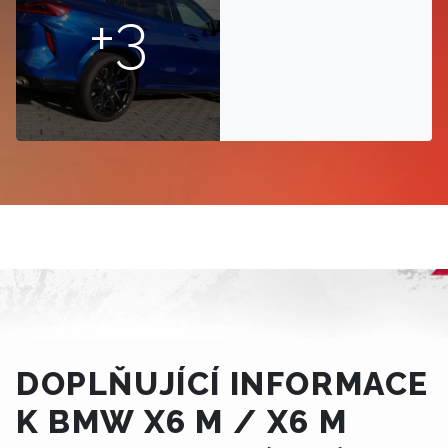
+3
DOPLŇUJÍCÍ INFORMACE
K BMW X6 M / X6 M