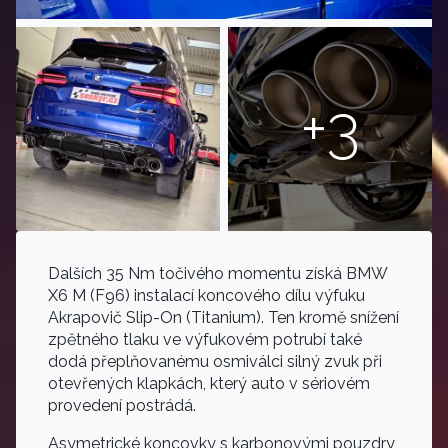
+3
Dalších 35 Nm točivého momentu získá BMW
X6 M (F96) instalací koncového dílu výfuku
Akrapovič Slip-On (Titanium). Ten kromě snížení
zpětného tlaku ve výfukovém potrubí také
dodá přeplňovanému osmiválci silný zvuk při
otevřených klapkách, který auto v sériovém
provedení postrádá.
Asymetrické koncovky s karbonovými pouzdry