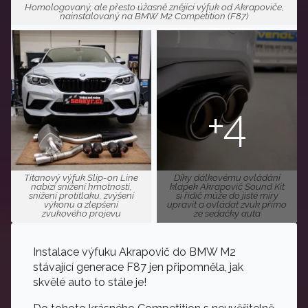
Homologovaný, ale přesto úžasně znějící výfuk od Akrapoviče,
nainstalovaný na BMW M2 Competition (F87)
+4
Titanový výfuk Slip-on Line
Díky dálkovému ovládání
nabízí snížení hmotnosti,
klapek Akrapovič Sound Kit
snížení protitlaku, zvýšení
si řidič může do jisté míry
výkonu a zlepšení
upravit a ovládat zvuk přímo
zvukového projevu
ze sedačky auta
Instalace výfuku Akrapovič do BMW M2
stávající generace F87 jen připomněla, jak
skvělé auto to stále je!