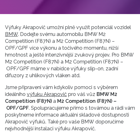
Výfuky Akrapovič umožní plně využít potenciál vozidel
BMW
. Dodejte svému automobilu BMW M2
Competition (F87N) a M2 Competition (F87N) –
OPF/GPF více výkonu a točivého momentu, nižší
hmotnost a ještě intenzivnější zvukový projev. Pro BMW
M2 Competition (F87N) a M2 Competition (F87N) –
OPF/GPF máme v nabídce výfuky slip-on, zadní
difuzory z uhlíkových vláken atd.
Jsme připraveni vám kdykoliv pomoci s výběrem
ideálního
výfuku Akrapovič
pro váš vůz
BMW M2
Competition (F87N)
a
M2 Competition (F87N) –
OPF/GPF
. Spolupracujeme přímo s továrnou a rádi vám
poskytneme informace aktuální skladové dostupnosti
Akrapovič výfuků. Také pro vaše BMW doporučíme
nejvhodnější instalaci výfuku Akrapovič.