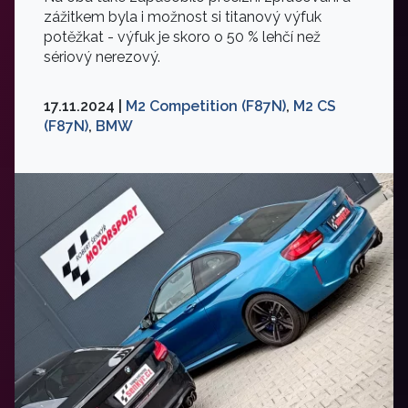
zážitkem byla i možnost si titanový výfuk
potěžkat - výfuk je skoro o 50 % lehčí než
sériový nerezový.
17.11.2024 |
M2 Competition (F87N)
,
M2 CS
(F87N)
,
BMW