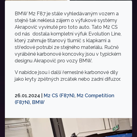
BMW M2 F87 je stále vyhledávaným vozem a
stejně tak neklesá zájem o výfukové systémy
Akrapovič vyvinuté pro toto auto. Tato M2 CS
od nás dostala kompletní výfuk Evolution Line,
který zahrnuje titanový tlumič s klapkami a
středové potrubí ze stejného materiálu. Ručně
vyráběné karbonové koncovky jsou v typickém
designu Akrapovič pro vozy BMW.
V nabídce jsou i další řemeslné karbonové díly
jako kryty zpětných zrcátek nebo zadní difuzor.
26.01.2024 |
M2 CS (F87N)
,
M2 Competition
(F87N)
,
BMW