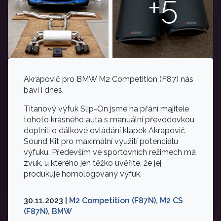
+5
Akrapovič pro BMW M2 Competition (F87) nás
baví i dnes.
Titanový výfuk Slip-On jsme na přání majitele
tohoto krásného auta s manuální převodovkou
doplnili o dálkové ovládání klapek Akrapovič
Sound Kit pro maximální využití potenciálu
výfuku. Především ve sportovních režimech má
zvuk, u kterého jen těžko uvěříte, že jej
produkuje homologovaný výfuk.
30.11.2023 |
M2 Competition (F87N)
,
M2 CS
(F87N)
,
BMW