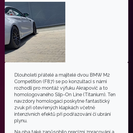
Dlouholetí přátelé a majitelé dvou BMW M2
Competition (F87) se po konzultaci s námi
rozhodli pro montáž výfuku Akrapovič a to
homologovaného Slip-On Line (Titanium). Ten
navzdory homologaci poskytne fantastický
zvuk při otevřených klapkách včetně
intenzivních efektů při podřazování či ubrání
plynu.
Na oba také zapůsobilo precizní zpracování a