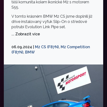
těší komunita kolem ikonické M2 s motorem
S55.
V tomto krásném BMW M2 CS jsme doplnili již
dříve instalovaný výfuk Slip-On o středové
potrubí Evolution Link Pipe set.
... Zobrazit více
06.09.2024 |
M2 CS (F87N)
,
M2 Competition
(F87N)
,
BMW