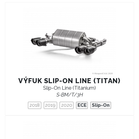
VÝFUK SLIP-ON LINE (TITAN)
Slip-On Line (Titanium)
S-BM/T/3H
2018
2019
2020
ECE
Slip-On