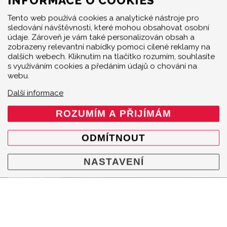
INFORMACE O COOKIES
Tento web používá cookies a analytické nástroje pro
Výfukový systém Akrapovič Slip-On (Titanium)
sledování návštěvnosti, které mohou obsahovat osobní
pro BMW M2 F87 je stálicí. Když jej navíc
údaje. Zároveň je vám také personalizován obsah a
doplníte stejně jako kolegové v RS Cars v
zobrazeny relevantní nabídky pomoci cílené reklamy na
Prešově o středové potrubí Evolution Link Pipe
dalších webech. Kliknutím na tlačítko rozumím, souhlasíte
set, dostane šestiválec S55 fantastický
s využíváním cookies a předáním údajů o chování na
webu.
nezaměnitelný zvuk spojený s výrazným
nárůstem točivého momentu.
Další informace
ROZUMÍM A PŘIJÍMÁM
05.01.2023 |
M2 Competition (F87N)
,
M2 CS
(F87N)
,
M2 (F87)
,
BMW
ODMÍTNOUT
NASTAVENÍ