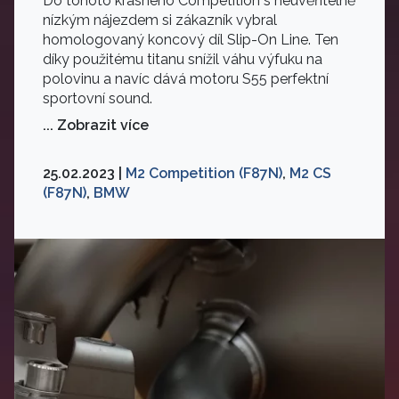
Do tohoto krásného Competition s neuvěřitelně
nízkým nájezdem si zákazník vybral
homologovaný koncový díl Slip-On Line. Ten
díky použitému titanu snížil váhu výfuku na
polovinu a navíc dává motoru S55 perfektní
sportovní sound.
... Zobrazit více
25.02.2023 |
M2 Competition (F87N)
,
M2 CS
(F87N)
,
BMW