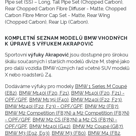
Pipe set (SS) – Long, Tail Pipe Set (Chopped Carbon),
Rear Chopped Carbon Fibre Diffuser - Matte, Chopped
Carbon Fibre Mirror Cap Set - Matte, Rear Wing
(Chopped Carbon), Rear Lip (Carbon).
KOMPLETNÍ SEZNAM MODELŮ BMW VHODNÝCH
K ÚPRAVĚ S VÝFUKEM AKRAPOVIČ
Sportovní
výfuky Akrapovič
jsou dostupné pro širokou
škálu současných i starších modelů divize M, stejně jako
pro další vozidla BMW různých řad včetně SUV modelů
X nebo roadsterů Z4.
Dodáváme výfuky pro modely
BMW 1 Series M Coupé
(E82)
,
BMW M140i (F20, F21)
,
BMW M140i (F20, F21) -
OPF/GPF
,
BMW M135i (F40)
,
BMW M240i (F22, F23)
,
BMW M240i (F22, F23) - OPF/GPF
,
BMW M2 (F87)
,
BMW M2 Competition (F87N) a M2 Competition (F87N)
- OPF/GPF
,
BMW M2 CS (F87N) a M2 CS (F87N) -
OPF/GPF
,
BMW M240i (G42)
,
BMW M2 Coupé (G87)
,
BMW M3 (E92, E93)
,
BMW M3 (F80)
,
BMW M4 (F82,