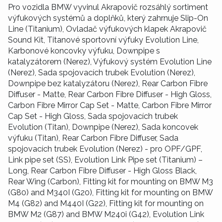
Pro vozidla BMW vyvinul Akrapovič rozsáhlý sortiment
výfukových systémů a doplňků, který zahrnuje Slip-On
Line (Titanium), Ovladač výfukových klapek Akrapovič
Sound Kit, Titanové sportovní výfuky Evolution Line,
Karbonové koncovky výfuku, Downpipe s
katalyzátorem (Nerez), Výfukový systém Evolution Line
(Nerez), Sada spojovacích trubek Evolution (Nerez),
Downpipe bez katalyzátoru (Nerez), Rear Carbon Fibre
Diffuser - Matte, Rear Carbon Fibre Diffuser - High Gloss,
Carbon Fibre Mirror Cap Set - Matte, Carbon Fibre Mirror
Cap Set - High Gloss, Sada spojovacích trubek
Evolution (Titan), Downpipe (Nerez), Sada koncovek
výfuku (Titan), Rear Carbon Fibre Diffuser, Sada
spojovacích trubek Evolution (Nerez) - pro OPF/GPF,
Link pipe set (SS), Evolution Link Pipe set (Titanium) –
Long, Rear Carbon Fibre Diffuser - High Gloss Black,
Rear Wing (Carbon), Fitting kit for mounting on BMW M3
(G80) and M340I (G20), Fitting kit for mounting on BMW
M4 (G82) and M440I (G22), Fitting kit for mounting on
BMW M2 (G87) and BMW M240i (G42), Evolution Link