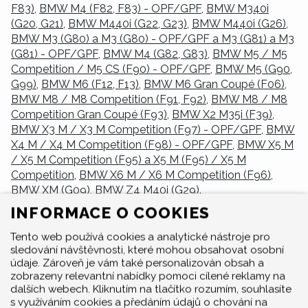
F83)
,
BMW M4 (F82, F83) - OPF/GPF
,
BMW M340i
(G20, G21)
,
BMW M440i (G22, G23)
,
BMW M440i (G26)
,
BMW M3 (G80) a M3 (G80) - OPF/GPF a M3 (G81) a M3
(G81) - OPF/GPF
,
BMW M4 (G82, G83)
,
BMW M5 / M5
Competition / M5 CS (F90) - OPF/GPF
,
BMW M5 (G90,
G99)
,
BMW M6 (F12, F13)
,
BMW M6 Gran Coupé (F06)
,
BMW M8 / M8 Competition (F91, F92)
,
BMW M8 / M8
Competition Gran Coupé (F93)
,
BMW X2 M35i (F39)
,
BMW X3 M / X3 M Competition (F97) - OPF/GPF
,
BMW
X4 M / X4 M Competition (F98) - OPF/GPF
,
BMW X5 M
/ X5 M Competition (F95) a X5 M (F95) / X5 M
Competition
,
BMW X6 M / X6 M Competition (F96)
,
BMW XM (G09)
,
BMW Z4 M40i (G29)
.
INFORMACE O COOKIES
BMW 440I (F32, F33, F36)
Tento web používá cookies a analytické nástroje pro
sledování návštěvnosti, které mohou obsahovat osobní
údaje. Zároveň je vám také personalizován obsah a
zobrazeny relevantní nabídky pomoci cílené reklamy na
dalších webech. Kliknutím na tlačítko rozumím, souhlasíte
s využíváním cookies a předáním údajů o chování na