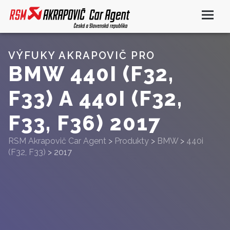
VÝFUKY AKRAPOVIČ PRO
BMW 440I (F32,
F33) A 440I (F32,
F33, F36) 2017
RSM Akrapovič Car Agent
>
Produkty
>
BMW
>
440i
(F32, F33)
>
2017