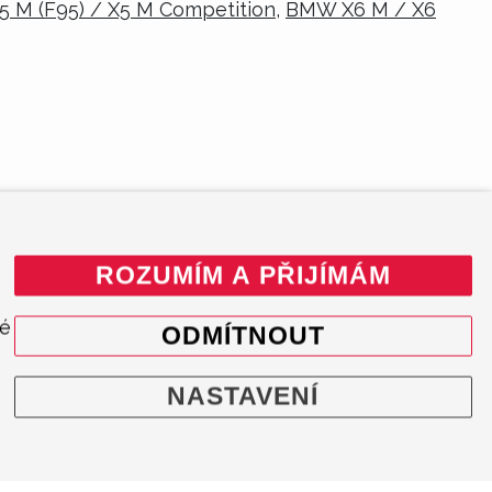
5 M (F95) / X5 M Competition
,
BMW X6 M / X6
ROZUMÍM A PŘIJÍMÁM
né
ODMÍTNOUT
NASTAVENÍ
INFORMACE