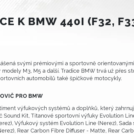
E K BMW 440I (F32, F33
ená svými prémiovými a sportovně orientovanými v
y modely M3, M5 a další. Tradice BMW trvá už přes st
portovních automobilů také špičkové motocykly.
POVIČ PRO BMW
timent výfukových systémů a doplňků, který zahrnuj
č Sound Kit, Titanové sportovní výfuky Evolution Li
ez), Výfukový systém Evolution Line (Nerez), Sada 
erez), Rear Carbon Fibre Diffuser - Matte, Rear Carb