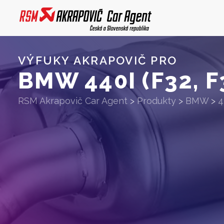
VÝFUKY AKRAPOVIČ PRO
BMW 440I (F32, F
RSM Akrapovič Car Agent
>
Produkty
>
BMW
>
4