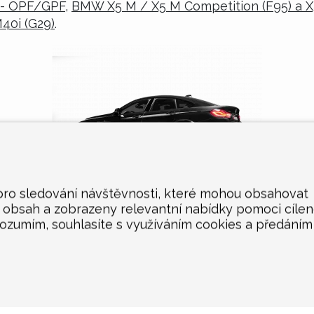
 - OPF/GPF
,
BMW X5 M / X5 M Competition (F95) a X
0i (G29)
.
 pro sledování návštěvnosti, které mohou obsahovat
n obsah a zobrazeny relevantní nabídky pomoci cíle
rozumím, souhlasíte s využíváním cookies a předáním
KONTAKT