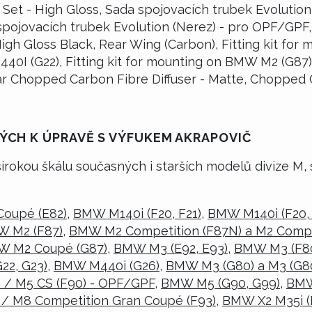
 Set - High Gloss, Sada spojovacích trubek Evolutio
 spojovacích trubek Evolution (Nerez) - pro OPF/GPF, 
 High Gloss Black, Rear Wing (Carbon), Fitting kit f
440I (G22), Fitting kit for mounting on BMW M2 (G87
ear Chopped Carbon Fibre Diffuser - Matte, Chopped 
CH K ÚPRAVĚ S VÝFUKEM AKRAPOVIČ
irokou škálu současných i starších modelů divize M, 
Coupé (E82)
,
BMW M140i (F20, F21)
,
BMW M140i (F20,
 M2 (F87)
,
BMW M2 Competition (F87N) a M2 Compe
 M2 Coupé (G87)
,
BMW M3 (E92, E93)
,
BMW M3 (F8
22, G23)
,
BMW M440i (G26)
,
BMW M3 (G80) a M3 (G80
/ M5 CS (F90) - OPF/GPF
,
BMW M5 (G90, G99)
,
BMW
 M8 Competition Gran Coupé (F93)
,
BMW X2 M35i (