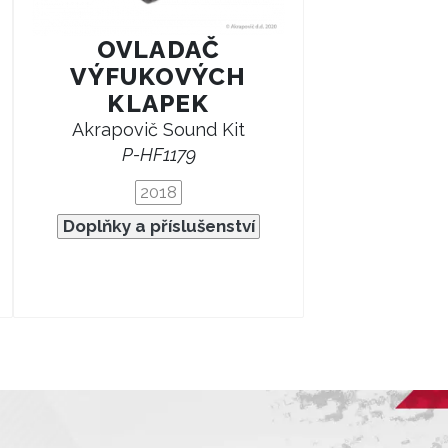
OVLADAČ
VÝFUKOVÝCH
KLAPEK
Akrapovič Sound Kit
P-HF1179
2018
Doplňky a příslušenství