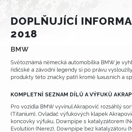
DOPLŇUJÍCÍ INFORMAC
2018
BMW
Světoznámá německá automobilka BMW je vyhláš
řidičské a závodní legendy si po právu vysloužil
produkty této značky patři kromě luxusních a s
KOMPLETNÍ SEZNAM DÍLŮ A VÝFUKŮ AKRA
Pro vozidla BMW vyvinul Akrapovič rozsáhlý sor
(Titanium), Ovladač výfukových klapek Akrapovi
koncovky výfuku, Downpipe s katalyzátorem (Ner
Evolution (Nerez), Downpipe bez katalyzátoru (N