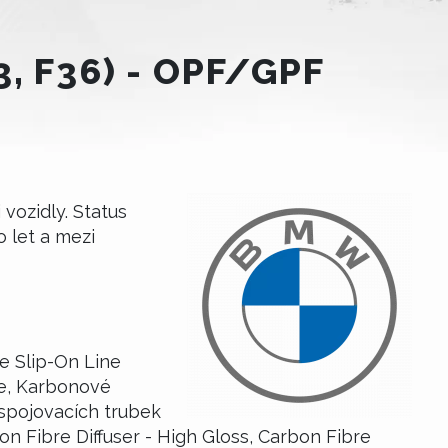
, F36) - OPF/GPF
ozidly. Status
o let a mezi
e Slip-On Line
ne, Karbonové
spojovacích trubek
on Fibre Diffuser - High Gloss, Carbon Fibre