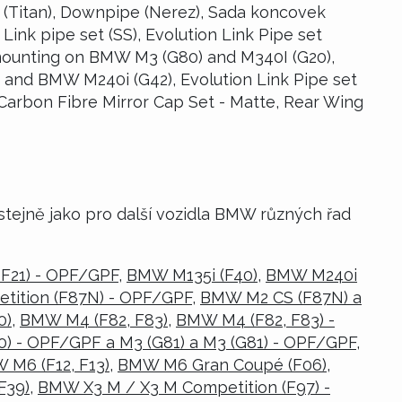
n (Titan), Downpipe (Nerez), Sada koncovek
Link pipe set (SS), Evolution Link Pipe set
or mounting on BMW M3 (G80) and M340I (G20),
) and BMW M240i (G42), Evolution Link Pipe set
Carbon Fibre Mirror Cap Set - Matte, Rear Wing
stejně jako pro další vozidla BMW různých řad
 F21) - OPF/GPF
,
BMW M135i (F40)
,
BMW M240i
tition (F87N) - OPF/GPF
,
BMW M2 CS (F87N) a
0)
,
BMW M4 (F82, F83)
,
BMW M4 (F82, F83) -
) - OPF/GPF a M3 (G81) a M3 (G81) - OPF/GPF
,
 M6 (F12, F13)
,
BMW M6 Gran Coupé (F06)
,
F39)
,
BMW X3 M / X3 M Competition (F97) -