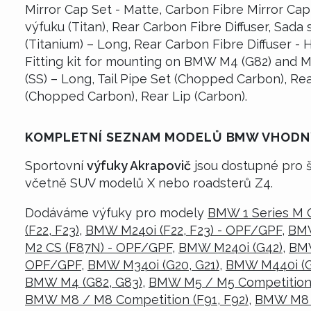
Mirror Cap Set - Matte, Carbon Fibre Mirror Cap
výfuku (Titan), Rear Carbon Fibre Diffuser, Sada
(Titanium) – Long, Rear Carbon Fibre Diffuser -
Fitting kit for mounting on BMW M4 (G82) and M
(SS) – Long, Tail Pipe Set (Chopped Carbon), R
(Chopped Carbon), Rear Lip (Carbon).
KOMPLETNÍ SEZNAM MODELŮ BMW VHODNÝ
Sportovní
výfuky Akrapovič
jsou dostupné pro š
včetně SUV modelů X nebo roadsterů Z4.
Dodáváme výfuky pro modely
BMW 1 Series M 
(F22, F23)
,
BMW M240i (F22, F23) - OPF/GPF
,
BMW
M2 CS (F87N) - OPF/GPF
,
BMW M240i (G42)
,
BMW
OPF/GPF
,
BMW M340i (G20, G21)
,
BMW M440i (G
BMW M4 (G82, G83)
,
BMW M5 / M5 Competition 
BMW M8 / M8 Competition (F91, F92)
,
BMW M8 /