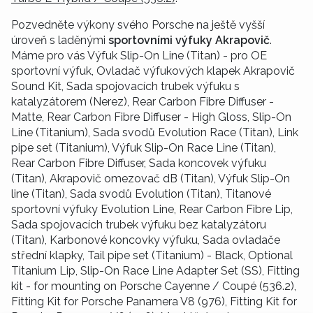
Pozvedněte výkony svého Porsche na ještě vyšší
úroveň s laděnými
sportovními výfuky Akrapovič
.
Máme pro vás Výfuk Slip-On Line (Titan) - pro OE
sportovní výfuk, Ovladač výfukových klapek Akrapovič
Sound Kit, Sada spojovacích trubek výfuku s
katalyzátorem (Nerez), Rear Carbon Fibre Diffuser -
Matte, Rear Carbon Fibre Diffuser - High Gloss, Slip-On
Line (Titanium), Sada svodů Evolution Race (Titan), Link
pipe set (Titanium), Výfuk Slip-On Race Line (Titan),
Rear Carbon Fibre Diffuser, Sada koncovek výfuku
(Titan), Akrapovič omezovač dB (Titan), Výfuk Slip-On
line (Titan), Sada svodů Evolution (Titan), Titanové
sportovní výfuky Evolution Line, Rear Carbon Fibre Lip,
Sada spojovacích trubek výfuku bez katalyzátoru
(Titan), Karbonové koncovky výfuku, Sada ovladače
střední klapky, Tail pipe set (Titanium) - Black, Optional
Titanium Lip, Slip-On Race Line Adapter Set (SS), Fitting
kit - for mounting on Porsche Cayenne / Coupé (536.2),
Fitting Kit for Porsche Panamera V8 (976), Fitting Kit for