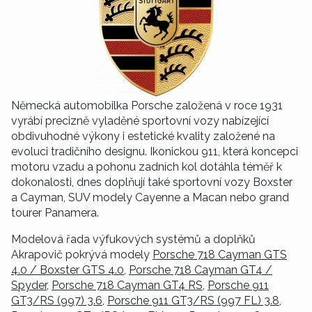
Německá automobilka Porsche založená v roce 1931
vyrábí precizně vyladěné sportovní vozy nabízející
obdivuhodné výkony i estetické kvality založené na
evoluci tradičního designu. Ikonickou 911, která koncepci
motoru vzadu a pohonu zadních kol dotáhla téměř k
dokonalosti, dnes doplňují také sportovní vozy Boxster
a Cayman, SUV modely Cayenne a Macan nebo grand
tourer Panamera.
Modelová řada výfukových systémů a doplňků
Akrapovič pokrývá modely
Porsche 718 Cayman GTS
4.0 / Boxster GTS 4.0
,
Porsche 718 Cayman GT4 /
Spyder
,
Porsche 718 Cayman GT4 RS
,
Porsche 911
GT3/RS (997) 3.6
,
Porsche 911 GT3/RS (997 FL) 3.8
,