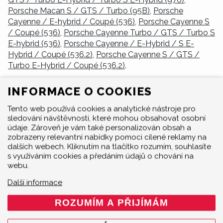
Porsche Macan S / GTS / Turbo (95B)
,
Porsche
Cayenne / E-hybrid / Coupé (536)
,
Porsche Cayenne S
/ Coupé (536)
,
Porsche Cayenne Turbo / GTS / Turbo S
E-hybrid (536)
,
Porsche Cayenne / E-Hybrid / S E-
Hybrid / Coupé (536.2)
,
Porsche Cayenne S / GTS /
Turbo E-Hybrid / Coupé (536.2)
.
Pozvedněte výkony svého Porsche na ještě vyšší
INFORMACE O COOKIES
úroveň s laděnými
sportovními výfuky Akrapovič
.
Máme pro vás Výfuk Slip-On Line (Titan) - pro OE
Tento web používá cookies a analytické nástroje pro
sportovní výfuk, Ovladač výfukových klapek Akrapovič
sledování návštěvnosti, které mohou obsahovat osobní
údaje. Zároveň je vám také personalizován obsah a
Sound Kit, Sada spojovacích trubek výfuku s
zobrazeny relevantní nabídky pomoci cílené reklamy na
katalyzátorem (Nerez), Rear Carbon Fibre Diffuser -
dalších webech. Kliknutím na tlačítko rozumím, souhlasíte
Matte, Rear Carbon Fibre Diffuser - High Gloss, Slip-On
s využíváním cookies a předáním údajů o chování na
Line (Titanium), Sada svodů Evolution Race (Titan), Link
webu.
pipe set (Titanium), Výfuk Slip-On Race Line (Titan),
Další informace
Rear Carbon Fibre Diffuser, Sada koncovek výfuku
(Titan), Akrapovič omezovač dB (Titan), Výfuk Slip-On
ROZUMÍM A PŘIJÍMÁM
line (Titan), Sada svodů Evolution (Titan), Titanové
sportovní výfuky Evolution Line, Rear Carbon Fibre Lip,