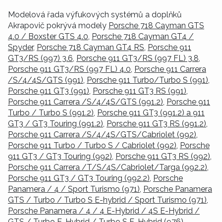
Modelová řada výfukových systémů a doplňků
Akrapovič pokrývá modely
Porsche 718 Cayman GTS
4.0 / Boxster GTS 4.0
,
Porsche 718 Cayman GT4 /
Spyder
,
Porsche 718 Cayman GT4 RS
,
Porsche 911
GT3/RS (997) 3.6
,
Porsche 911 GT3/RS (997 FL) 3.8
,
Porsche 911 GT3/RS (997 FL) 4.0
,
Porsche 911 Carrera
/S/4/4S/GTS (991)
,
Porsche 911 Turbo/Turbo S (991)
,
Porsche 911 GT3 (991)
,
Porsche 911 GT3 RS (991)
,
Porsche 911 Carrera /S/4/4S/GTS (991.2)
,
Porsche 911
Turbo / Turbo S (991.2)
,
Porsche 911 GT3 (991.2) a 911
GT3 / GT3 Touring (991.2)
,
Porsche 911 GT3 RS (991.2)
,
Porsche 911 Carrera /S/4/4S/GTS/Cabriolet (992)
,
Porsche 911 Turbo / Turbo S / Cabriolet (992)
,
Porsche
911 GT3 / GT3 Touring (992)
,
Porsche 911 GT3 RS (992)
,
Porsche 911 Carrera /T/S/4S/Cabriolet/Targa (992.2)
,
Porsche 911 GT3 / GT3 Touring (992.2)
,
Porsche
Panamera / 4 / Sport Turismo (971)
,
Porsche Panamera
GTS / Turbo / Turbo S E-hybrid / Sport Turismo (971)
,
Porsche Panamera / 4 / 4 E-Hybrid / 4S E-Hybrid /
GTS / Turbo E-Hybrid / Turbo S E-Hybrid (976)
,