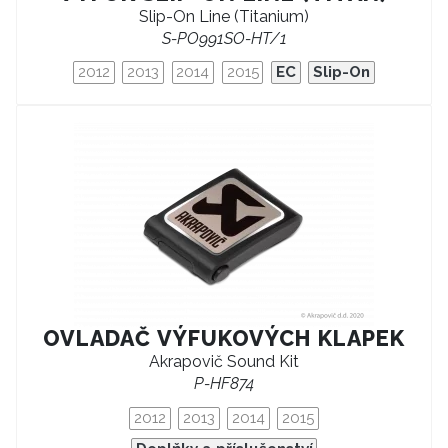
Slip-On Line (Titanium)
S-PO991SO-HT/1
2012
2013
2014
2015
EC
Slip-On
OVLADAČ VÝFUKOVÝCH KLAPEK
Akrapovič Sound Kit
P-HF874
2012
2013
2014
2015