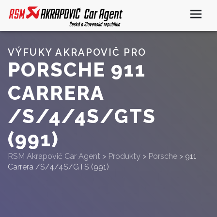
VÝFUKY AKRAPOVIČ PRO
PORSCHE 911
CARRERA
/S/4/4S/GTS
(991)
RSM Akrapovič Car Agent
>
Produkty
>
Porsche
>
911
Carrera /S/4/4S/GTS (991)