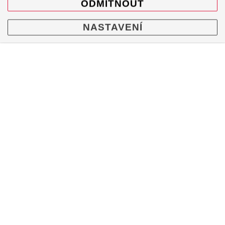
ODMÍTNOUT
Sada spojovacích trubek výfuku bez katalyzátoru
(Titan), Karbonové koncovky výfuku, Sada ovladače
střední klapky, Tail pipe set (Titanium) - Black, Optional
NASTAVENÍ
Titanium Lip, Slip-On Race Line Adapter Set (SS), Fitting
kit - for mounting on Porsche Cayenne / Coupé (536.2),
Fitting Kit for Porsche Panamera V8 (976), Fitting Kit for
Porsche Panamera V6 (976), Montážní sada.
MENU
Produkty
O značce
Multimedia
O nás