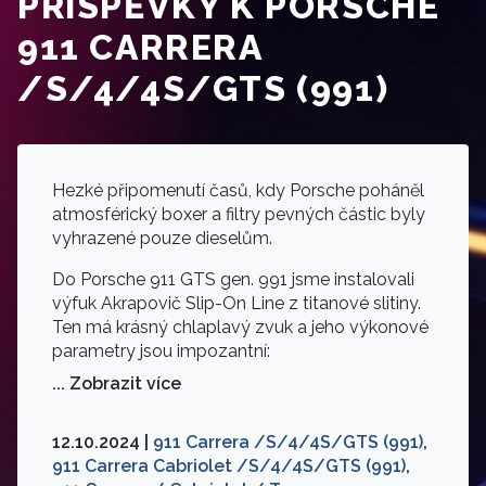
PŘÍSPĚVKY K PORSCHE
911 CARRERA
/S/4/4S/GTS (991)
Hezké připomenutí časů, kdy Porsche poháněl
atmosférický boxer a filtry pevných částic byly
vyhrazené pouze dieselům.
Do Porsche 911 GTS gen. 991 jsme instalovali
výfuk Akrapovič Slip-On Line z titanové slitiny.
Ten má krásný chlaplavý zvuk a jeho výkonové
parametry jsou impozantní:
... Zobrazit více
12.10.2024 |
911 Carrera /S/4/4S/GTS (991)
,
911 Carrera Cabriolet /S/4/4S/GTS (991)
,