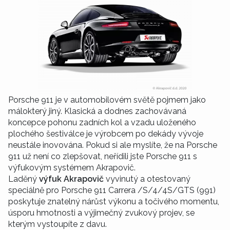
Porsche 911 je v automobilovém světě pojmem jako
málokterý jiný. Klasická a dodnes zachovávaná
koncepce pohonu zadních kol a vzadu uloženého
plochého šestiválce je výrobcem po dekády vývoje
neustále inovována. Pokud si ale myslíte, že na Porsche
911 už není co zlepšovat, neřídili jste Porsche 911 s
výfukovým systémem Akrapovič.
Laděný
výfuk Akrapovič
vyvinutý a otestovaný
speciálně pro Porsche 911 Carrera /S/4/4S/GTS (991)
poskytuje znatelný nárůst výkonu a točivého momentu,
úsporu hmotnosti a výjimečný zvukový projev, se
kterým vystoupíte z davu.