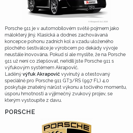
Porsche 911 je v automobilovém světě pojmem jako
málokterý jiný. Klasická a dodnes zachovávaná
koncepce pohonu zadních kol a vzadu uloženého
plochého šestiválce je výrobcem po dekády vývoje
neustále inovována. Pokud si ale myslíte, že na Porsche
911 už není co zlepšovat, neřídili jste Porsche 911 s
výfukovým systémem Akrapovič.
Laděný
výfuk Akrapovič
vyvinutý a otestovaný
speciálně pro Porsche 911 GT3/RS (997 FL) 4.0
poskytuje znatelný nárůst výkonu a točivého momentu,
úsporu hmotnosti a výjimečný zvukový projev, se
kterým vystoupíte z davu.
PORSCHE