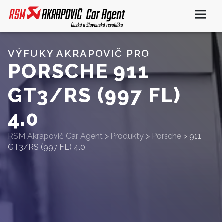
VÝFUKY AKRAPOVIČ PRO
PORSCHE 911
GT3/RS (997 FL)
4.0
RSM Akrapovič Car Agent
>
Produkty
>
Porsche
>
911
GT3/RS (997 FL) 4.0