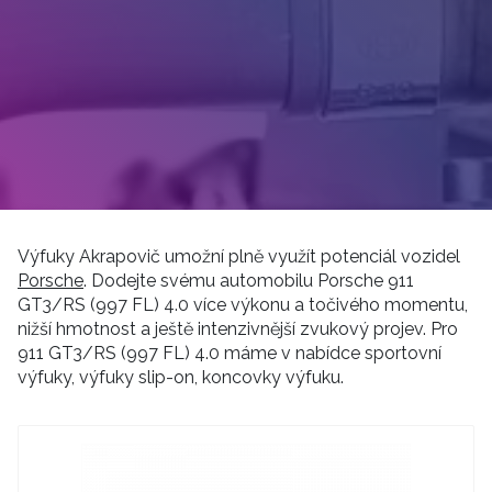
Výfuky Akrapovič umožní plně využít potenciál vozidel
Porsche
. Dodejte svému automobilu Porsche 911
GT3/RS (997 FL) 4.0 více výkonu a točivého momentu,
nižší hmotnost a ještě intenzivnější zvukový projev. Pro
911 GT3/RS (997 FL) 4.0 máme v nabídce sportovní
výfuky, výfuky slip-on, koncovky výfuku.