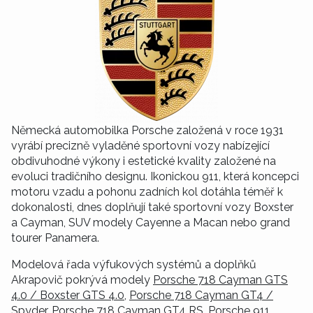
Německá automobilka Porsche založená v roce 1931
vyrábí precizně vyladěné sportovní vozy nabízející
obdivuhodné výkony i estetické kvality založené na
evoluci tradičního designu. Ikonickou 911, která koncepci
motoru vzadu a pohonu zadních kol dotáhla téměř k
dokonalosti, dnes doplňují také sportovní vozy Boxster
a Cayman, SUV modely Cayenne a Macan nebo grand
tourer Panamera.
Modelová řada výfukových systémů a doplňků
Akrapovič pokrývá modely
Porsche 718 Cayman GTS
4.0 / Boxster GTS 4.0
,
Porsche 718 Cayman GT4 /
Spyder
,
Porsche 718 Cayman GT4 RS
,
Porsche 911