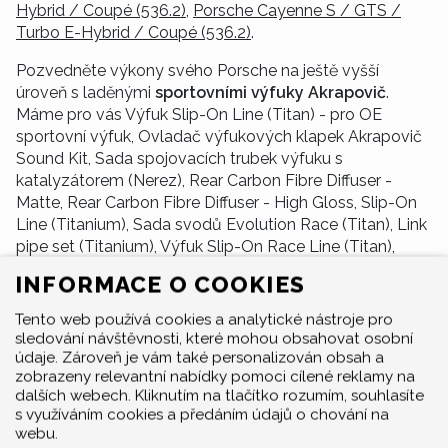
Hybrid / Coupé (536.2)
,
Porsche Cayenne S / GTS /
Turbo E-Hybrid / Coupé (536.2)
.
Pozvedněte výkony svého Porsche na ještě vyšší
úroveň s laděnými
sportovními výfuky Akrapovič
.
Máme pro vás Výfuk Slip-On Line (Titan) - pro OE
sportovní výfuk, Ovladač výfukových klapek Akrapovič
Sound Kit, Sada spojovacích trubek výfuku s
katalyzátorem (Nerez), Rear Carbon Fibre Diffuser -
Matte, Rear Carbon Fibre Diffuser - High Gloss, Slip-On
Line (Titanium), Sada svodů Evolution Race (Titan), Link
pipe set (Titanium), Výfuk Slip-On Race Line (Titan),
Rear Carbon Fibre Diffuser, Sada koncovek výfuku
INFORMACE O COOKIES
(Titan), Akrapovič omezovač dB (Titan), Výfuk Slip-On
line (Titan), Sada svodů Evolution (Titan), Titanové
Tento web používá cookies a analytické nástroje pro
sportovní výfuky Evolution Line, Rear Carbon Fibre Lip,
sledování návštěvnosti, které mohou obsahovat osobní
Sada spojovacích trubek výfuku bez katalyzátoru
údaje. Zároveň je vám také personalizován obsah a
zobrazeny relevantní nabídky pomoci cílené reklamy na
(Titan), Karbonové koncovky výfuku, Sada ovladače
dalších webech. Kliknutím na tlačítko rozumím, souhlasíte
střední klapky, Tail pipe set (Titanium) - Black, Optional
s využíváním cookies a předáním údajů o chování na
Titanium Lip, Slip-On Race Line Adapter Set (SS), Fitting
webu.
kit - for mounting on Porsche Cayenne / Coupé (536.2),