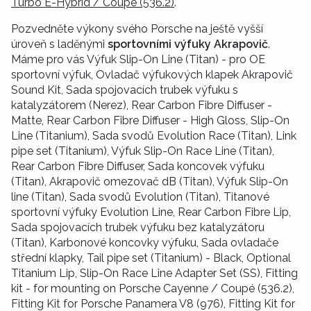
Turbo E-Hybrid / Coupé (536.2)
.
Pozvedněte výkony svého Porsche na ještě vyšší
úroveň s laděnými
sportovními výfuky Akrapovič
.
Máme pro vás Výfuk Slip-On Line (Titan) - pro OE
sportovní výfuk, Ovladač výfukových klapek Akrapovič
Sound Kit, Sada spojovacích trubek výfuku s
katalyzátorem (Nerez), Rear Carbon Fibre Diffuser -
Matte, Rear Carbon Fibre Diffuser - High Gloss, Slip-On
Line (Titanium), Sada svodů Evolution Race (Titan), Link
pipe set (Titanium), Výfuk Slip-On Race Line (Titan),
Rear Carbon Fibre Diffuser, Sada koncovek výfuku
(Titan), Akrapovič omezovač dB (Titan), Výfuk Slip-On
line (Titan), Sada svodů Evolution (Titan), Titanové
sportovní výfuky Evolution Line, Rear Carbon Fibre Lip,
Sada spojovacích trubek výfuku bez katalyzátoru
(Titan), Karbonové koncovky výfuku, Sada ovladače
střední klapky, Tail pipe set (Titanium) - Black, Optional
Titanium Lip, Slip-On Race Line Adapter Set (SS), Fitting
kit - for mounting on Porsche Cayenne / Coupé (536.2),
Fitting Kit for Porsche Panamera V8 (976), Fitting Kit for