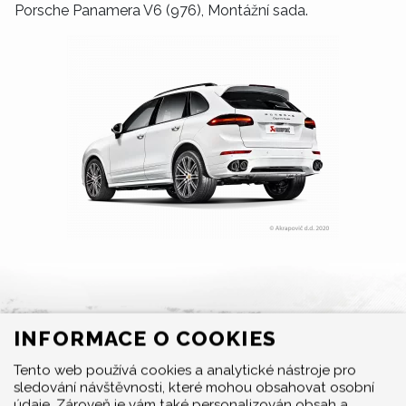
Porsche Panamera V6 (976), Montážní sada.
INFORMACE O COOKIES
MENU
Tento web používá cookies a analytické nástroje pro
sledování návštěvnosti, které mohou obsahovat osobní
Produkty
údaje. Zároveň je vám také personalizován obsah a