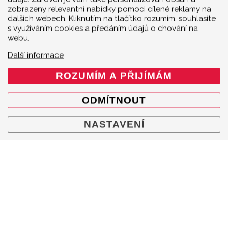
zobrazeny relevantní nabídky pomoci cílené reklamy na
O značce
dalších webech. Kliknutím na tlačítko rozumím, souhlasíte
Multimedia
s využíváním cookies a předáním údajů o chování na
O nás
webu.
Prodejci
Další informace
Kontakty
ROZUMÍM A PŘIJÍMÁM
Cookie policy
Mapa webu
ODMÍTNOUT
KONTAKT
NASTAVENÍ
Akrapovič Car Agent
Česká a Slovenská republika
Mgr. Robert Šenkýř - Motorsport
Hroznová 95/41
603 00 Brno
Česká republika
+420 602 790 710
info@senkyr.cz