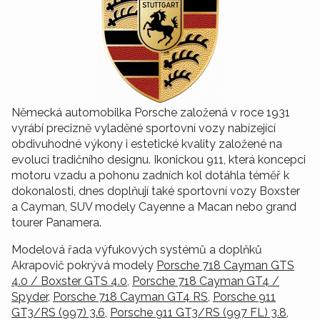
Německá automobilka Porsche založená v roce 1931
vyrábí precizně vyladěné sportovní vozy nabízející
obdivuhodné výkony i estetické kvality založené na
evoluci tradičního designu. Ikonickou 911, která koncepci
motoru vzadu a pohonu zadních kol dotáhla téměř k
dokonalosti, dnes doplňují také sportovní vozy Boxster
a Cayman, SUV modely Cayenne a Macan nebo grand
tourer Panamera.
Modelová řada výfukových systémů a doplňků
Akrapovič pokrývá modely
Porsche 718 Cayman GTS
4.0 / Boxster GTS 4.0
,
Porsche 718 Cayman GT4 /
Spyder
,
Porsche 718 Cayman GT4 RS
,
Porsche 911
GT3/RS (997) 3.6
,
Porsche 911 GT3/RS (997 FL) 3.8
,