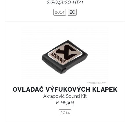
S-PO981SO-HT/1
2014
EC
OVLADAČ VÝFUKOVÝCH KLAPEK
Akrapovič Sound Kit
P-HF964
2014