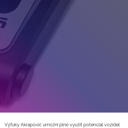
Výfuky Akrapovič umožní plně využít potenciál vozidel