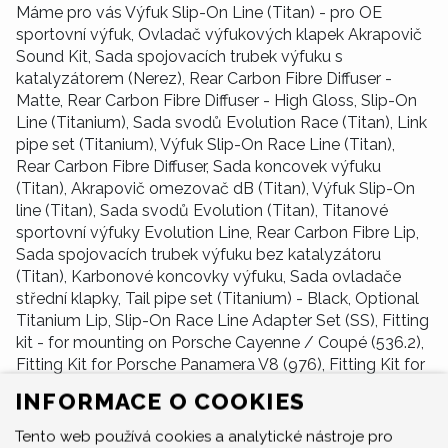
Máme pro vás Výfuk Slip-On Line (Titan) - pro OE
sportovní výfuk, Ovladač výfukových klapek Akrapovič
Sound Kit, Sada spojovacích trubek výfuku s
katalyzátorem (Nerez), Rear Carbon Fibre Diffuser -
Matte, Rear Carbon Fibre Diffuser - High Gloss, Slip-On
Line (Titanium), Sada svodů Evolution Race (Titan), Link
pipe set (Titanium), Výfuk Slip-On Race Line (Titan),
Rear Carbon Fibre Diffuser, Sada koncovek výfuku
(Titan), Akrapovič omezovač dB (Titan), Výfuk Slip-On
line (Titan), Sada svodů Evolution (Titan), Titanové
sportovní výfuky Evolution Line, Rear Carbon Fibre Lip,
Sada spojovacích trubek výfuku bez katalyzátoru
(Titan), Karbonové koncovky výfuku, Sada ovladače
střední klapky, Tail pipe set (Titanium) - Black, Optional
Titanium Lip, Slip-On Race Line Adapter Set (SS), Fitting
kit - for mounting on Porsche Cayenne / Coupé (536.2),
Fitting Kit for Porsche Panamera V8 (976), Fitting Kit for
Porsche Panamera V6 (976), Montážní sada.
INFORMACE O COOKIES
Tento web používá cookies a analytické nástroje pro