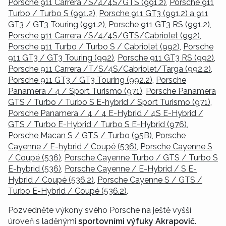
Porsche 911 Carrera /S/4/4S/GTS (991.2)
,
Porsche 911
Turbo / Turbo S (991.2)
,
Porsche 911 GT3 (991.2) a 911
GT3 / GT3 Touring (991.2)
,
Porsche 911 GT3 RS (991.2)
,
Porsche 911 Carrera /S/4/4S/GTS/Cabriolet (992)
,
Porsche 911 Turbo / Turbo S / Cabriolet (992)
,
Porsche
911 GT3 / GT3 Touring (992)
,
Porsche 911 GT3 RS (992)
,
Porsche 911 Carrera /T/S/4S/Cabriolet/Targa (992.2)
,
Porsche 911 GT3 / GT3 Touring (992.2)
,
Porsche
Panamera / 4 / Sport Turismo (971)
,
Porsche Panamera
GTS / Turbo / Turbo S E-hybrid / Sport Turismo (971)
,
Porsche Panamera / 4 / 4 E-Hybrid / 4S E-Hybrid /
GTS / Turbo E-Hybrid / Turbo S E-Hybrid (976)
,
Porsche Macan S / GTS / Turbo (95B)
,
Porsche
Cayenne / E-hybrid / Coupé (536)
,
Porsche Cayenne S
/ Coupé (536)
,
Porsche Cayenne Turbo / GTS / Turbo S
E-hybrid (536)
,
Porsche Cayenne / E-Hybrid / S E-
Hybrid / Coupé (536.2)
,
Porsche Cayenne S / GTS /
Turbo E-Hybrid / Coupé (536.2)
.
Pozvedněte výkony svého Porsche na ještě vyšší
úroveň s laděnými
sportovními výfuky Akrapovič
.