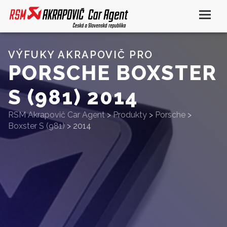
VÝFUKY AKRAPOVIČ PRO
PORSCHE BOXSTER
S (981) 2014
RSM Akrapovič Car Agent
>
Produkty
>
Porsche
>
Boxster S (981)
>
2014