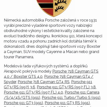
Německá automobilka Porsche založená v roce 1931
vyrábí precizně vyladěné sportovní vozy nabízející
obdivuhodné výkony i estetické kvality založené na
evoluci tradičního designu. Ikonickou 911, která koncepci
motoru vzadu a pohonu zadních kol dotáhla téměř k
dokonalosti, dnes doplňují také sportovní vozy Boxster
a Cayman, SUV modely Cayenne a Macan nebo grand
tourer Panamera.
Modelová řada výfukových systémů a doplňků
Akrapovič pokrývá modely
Porsche 718 Cayman GTS
4.0 / Boxster GTS 4.0
,
Porsche 718 Cayman GT4 /
Spyder
,
Porsche 718 Cayman GT4 RS
,
Porsche 911
GT3/RS (997) 3.6
,
Porsche 911 GT3/RS (997 FL) 3.8
,
Porsche 911 GT3/RS (997 FL) 4.0
,
Porsche 911 Carrera
/S/4/4S/GTS (991)
,
Porsche 911 Turbo/Turbo S (991)
,
Porsche 911 GT3 (991)
,
Porsche 911 GT3 RS (991)
,