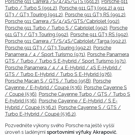
Porsche 911 Carrera /S/4/4S/GTS (991.2)
,
Porsche 911
Turbo / Turbo S (991.2)
,
Porsche 911 GT3 (991.2) a 911
GT3 / GT3 Touring (991.2)
,
Porsche 911 GT3 RS (991.2)
,
Porsche 911 Carrera /S/4/4S/GTS/Cabriolet (992)
,
Porsche 911 Turbo / Turbo S / Cabriolet (992)
,
Porsche
911 GT3 / GT3 Touring (992)
,
Porsche 911 GT3 RS (992)
,
Porsche 911 Carrera /T/S/4S/Cabriolet/Targa (992.2)
,
Porsche 911 GT3 / GT3 Touring (992.2)
,
Porsche
Panamera / 4 / Sport Turismo (971)
,
Porsche Panamera
GTS / Turbo / Turbo S E-hybrid / Sport Turismo (971)
,
Porsche Panamera / 4 / 4 E-Hybrid / 4S E-Hybrid /
GTS / Turbo E-Hybrid / Turbo S E-Hybrid (976)
,
Porsche Macan S / GTS / Turbo (95B)
,
Porsche
Cayenne / E-hybrid / Coupé (536)
,
Porsche Cayenne S
/ Coupé (536)
,
Porsche Cayenne Turbo / GTS / Turbo S
E-hybrid (536)
,
Porsche Cayenne / E-Hybrid / S E-
Hybrid / Coupé (536.2)
,
Porsche Cayenne S / GTS /
Turbo E-Hybrid / Coupé (536.2)
.
Pozvedněte výkony svého Porsche na ještě vyšší
úroveň s laděnými
sportovními výfuky Akrapovič
.