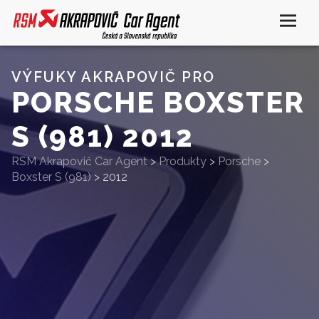
VÝFUKY AKRAPOVIČ PRO
PORSCHE BOXSTER
S (981) 2012
RSM Akrapovič Car Agent
>
Produkty
>
Porsche
>
Boxster S (981)
>
2012