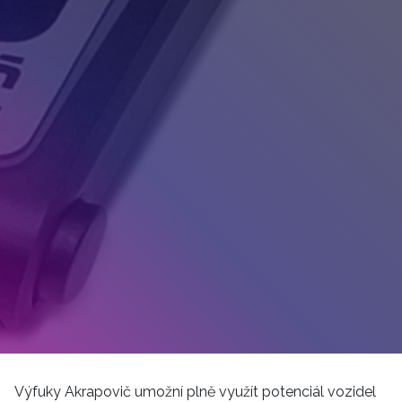
Výfuky Akrapovič umožní plně využít potenciál vozidel