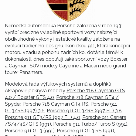
Německá automobilka Porsche založená v roce 1931
vyrábí precizně vyladěné sportovní vozy nabízející
obdivuhodné výkony i estetické kvality založené na
evoluci tradičního designu. Ikonickou 911, která koncepci
motoru vzadu a pohonu zadních kol dotáhla téměř k
dokonalosti, dnes doplňují také sportovní vozy Boxster
a Cayman, SUV modely Cayenne a Macan nebo grand
tourer Panamera.
Modelová řada výfukových systémů a doplňků
Akrapovič pokrývá modely
Porsche 718 Cayman GTS
4.0 / Boxster GTS 4.0
,
Porsche 718 Cayman GT4 /
Spyder
,
Porsche 718 Cayman GT4 RS
,
Porsche 911
GT3/RS (997) 3.6
,
Porsche 911 GT3/RS (997 FL) 3.8
,
Porsche 911 GT3/RS (997 FL) 4.0
,
Porsche 911 Carrera
/S/4/4S/GTS (991)
,
Porsche 911 Turbo/Turbo S (991)
,
Porsche 911 GT3 (991)
,
Porsche 911 GT3 RS (991)
,