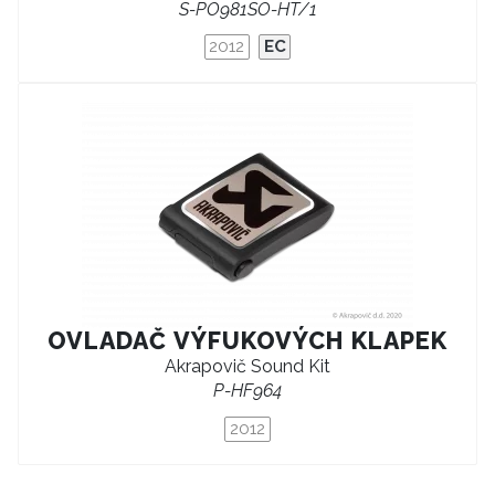
S-PO981SO-HT/1
2012
EC
OVLADAČ VÝFUKOVÝCH KLAPEK
Akrapovič Sound Kit
P-HF964
2012