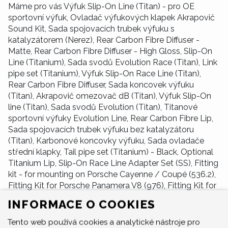
Máme pro vás Výfuk Slip-On Line (Titan) - pro OE
sportovní výfuk, Ovladač výfukových klapek Akrapovič
Sound Kit, Sada spojovacích trubek výfuku s
katalyzátorem (Nerez), Rear Carbon Fibre Diffuser -
Matte, Rear Carbon Fibre Diffuser - High Gloss, Slip-On
Line (Titanium), Sada svodů Evolution Race (Titan), Link
pipe set (Titanium), Výfuk Slip-On Race Line (Titan),
Rear Carbon Fibre Diffuser, Sada koncovek výfuku
(Titan), Akrapovič omezovač dB (Titan), Výfuk Slip-On
line (Titan), Sada svodů Evolution (Titan), Titanové
sportovní výfuky Evolution Line, Rear Carbon Fibre Lip,
Sada spojovacích trubek výfuku bez katalyzátoru
(Titan), Karbonové koncovky výfuku, Sada ovladače
střední klapky, Tail pipe set (Titanium) - Black, Optional
Titanium Lip, Slip-On Race Line Adapter Set (SS), Fitting
kit - for mounting on Porsche Cayenne / Coupé (536.2),
Fitting Kit for Porsche Panamera V8 (976), Fitting Kit for
Porsche Panamera V6 (976), Montážní sada.
INFORMACE O COOKIES
Tento web používá cookies a analytické nástroje pro