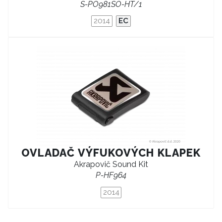
S-PO981SO-HT/1
2014
EC
OVLADAČ VÝFUKOVÝCH KLAPEK
Akrapovič Sound Kit
P-HF964
2014