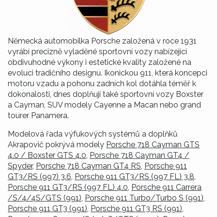
Německá automobilka Porsche založená v roce 1931
vyrábí precizně vyladěné sportovní vozy nabízející
obdivuhodné výkony i estetické kvality založené na
evoluci tradičního designu. Ikonickou 911, která koncepci
motoru vzadu a pohonu zadních kol dotáhla téměř k
dokonalosti, dnes doplňují také sportovní vozy Boxster
a Cayman, SUV modely Cayenne a Macan nebo grand
tourer Panamera.
Modelová řada výfukových systémů a doplňků
Akrapovič pokrývá modely
Porsche 718 Cayman GTS
4.0 / Boxster GTS 4.0
,
Porsche 718 Cayman GT4 /
Spyder
,
Porsche 718 Cayman GT4 RS
,
Porsche 911
GT3/RS (997) 3.6
,
Porsche 911 GT3/RS (997 FL) 3.8
,
Porsche 911 GT3/RS (997 FL) 4.0
,
Porsche 911 Carrera
/S/4/4S/GTS (991)
,
Porsche 911 Turbo/Turbo S (991)
,
Porsche 911 GT3 (991)
,
Porsche 911 GT3 RS (991)
,