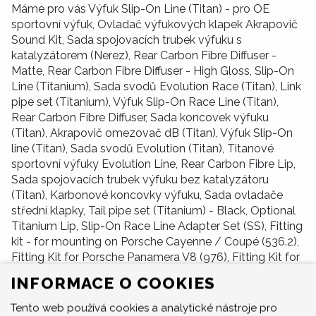
Máme pro vás Výfuk Slip-On Line (Titan) - pro OE
sportovní výfuk, Ovladač výfukových klapek Akrapovič
Sound Kit, Sada spojovacích trubek výfuku s
katalyzátorem (Nerez), Rear Carbon Fibre Diffuser -
Matte, Rear Carbon Fibre Diffuser - High Gloss, Slip-On
Line (Titanium), Sada svodů Evolution Race (Titan), Link
pipe set (Titanium), Výfuk Slip-On Race Line (Titan),
Rear Carbon Fibre Diffuser, Sada koncovek výfuku
(Titan), Akrapovič omezovač dB (Titan), Výfuk Slip-On
line (Titan), Sada svodů Evolution (Titan), Titanové
sportovní výfuky Evolution Line, Rear Carbon Fibre Lip,
Sada spojovacích trubek výfuku bez katalyzátoru
(Titan), Karbonové koncovky výfuku, Sada ovladače
střední klapky, Tail pipe set (Titanium) - Black, Optional
Titanium Lip, Slip-On Race Line Adapter Set (SS), Fitting
kit - for mounting on Porsche Cayenne / Coupé (536.2),
Fitting Kit for Porsche Panamera V8 (976), Fitting Kit for
Porsche Panamera V6 (976), Montážní sada.
INFORMACE O COOKIES
Tento web používá cookies a analytické nástroje pro