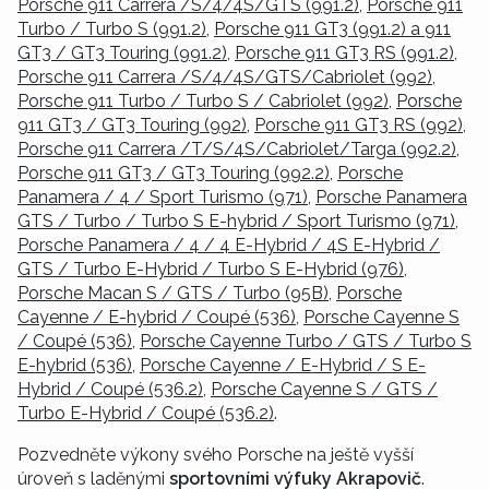
Porsche 911 Carrera /S/4/4S/GTS (991.2)
,
Porsche 911
Turbo / Turbo S (991.2)
,
Porsche 911 GT3 (991.2) a 911
GT3 / GT3 Touring (991.2)
,
Porsche 911 GT3 RS (991.2)
,
Porsche 911 Carrera /S/4/4S/GTS/Cabriolet (992)
,
Porsche 911 Turbo / Turbo S / Cabriolet (992)
,
Porsche
911 GT3 / GT3 Touring (992)
,
Porsche 911 GT3 RS (992)
,
Porsche 911 Carrera /T/S/4S/Cabriolet/Targa (992.2)
,
Porsche 911 GT3 / GT3 Touring (992.2)
,
Porsche
Panamera / 4 / Sport Turismo (971)
,
Porsche Panamera
GTS / Turbo / Turbo S E-hybrid / Sport Turismo (971)
,
Porsche Panamera / 4 / 4 E-Hybrid / 4S E-Hybrid /
GTS / Turbo E-Hybrid / Turbo S E-Hybrid (976)
,
Porsche Macan S / GTS / Turbo (95B)
,
Porsche
Cayenne / E-hybrid / Coupé (536)
,
Porsche Cayenne S
/ Coupé (536)
,
Porsche Cayenne Turbo / GTS / Turbo S
E-hybrid (536)
,
Porsche Cayenne / E-Hybrid / S E-
Hybrid / Coupé (536.2)
,
Porsche Cayenne S / GTS /
Turbo E-Hybrid / Coupé (536.2)
.
Pozvedněte výkony svého Porsche na ještě vyšší
úroveň s laděnými
sportovními výfuky Akrapovič
.