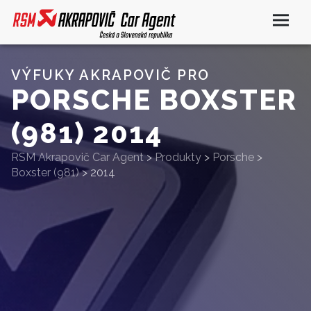
VÝFUKY AKRAPOVIČ PRO
PORSCHE BOXSTER
(981) 2014
RSM Akrapovič Car Agent
>
Produkty
>
Porsche
>
Boxster (981)
>
2014