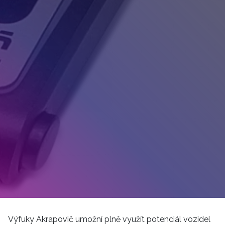
Výfuky Akrapovič umožní plně využít potenciál vozidel