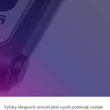
Výfuky Akrapovič umožní plně využít potenciál vozidel