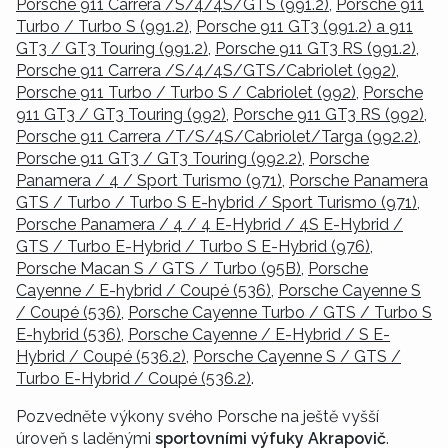
Porsche 911 Carrera /S/4/4S/GTS (991.2)
,
Porsche 911
Turbo / Turbo S (991.2)
,
Porsche 911 GT3 (991.2) a 911
GT3 / GT3 Touring (991.2)
,
Porsche 911 GT3 RS (991.2)
,
Porsche 911 Carrera /S/4/4S/GTS/Cabriolet (992)
,
Porsche 911 Turbo / Turbo S / Cabriolet (992)
,
Porsche
911 GT3 / GT3 Touring (992)
,
Porsche 911 GT3 RS (992)
,
Porsche 911 Carrera /T/S/4S/Cabriolet/Targa (992.2)
,
Porsche 911 GT3 / GT3 Touring (992.2)
,
Porsche
Panamera / 4 / Sport Turismo (971)
,
Porsche Panamera
GTS / Turbo / Turbo S E-hybrid / Sport Turismo (971)
,
Porsche Panamera / 4 / 4 E-Hybrid / 4S E-Hybrid /
GTS / Turbo E-Hybrid / Turbo S E-Hybrid (976)
,
Porsche Macan S / GTS / Turbo (95B)
,
Porsche
Cayenne / E-hybrid / Coupé (536)
,
Porsche Cayenne S
/ Coupé (536)
,
Porsche Cayenne Turbo / GTS / Turbo S
E-hybrid (536)
,
Porsche Cayenne / E-Hybrid / S E-
Hybrid / Coupé (536.2)
,
Porsche Cayenne S / GTS /
Turbo E-Hybrid / Coupé (536.2)
.
Pozvedněte výkony svého Porsche na ještě vyšší
úroveň s laděnými
sportovními výfuky Akrapovič
.