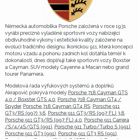
Německá automobilka Porsche založená v roce 1931
vyrábí precizně vyladěné sportovní vozy nabízející
obdivuhodné výkony i estetické kvality založené na
evoluci tradičního designu. Ikonickou 911, která koncepci
motoru vzadu a pohonu zadních kol dotáhla téměř k
dokonalosti, dnes doplňují také sportovní vozy Boxster
a Cayman, SUV modely Cayenne a Macan nebo grand
tourer Panamera.
Modelová řada výfukových systémů a doplňků
Akrapovič pokrývá modely
Porsche 718 Cayman GTS
4.0 / Boxster GTS 4.0
,
Porsche 718 Cayman GT4 /
Spyder
,
Porsche 718 Cayman GT4 RS
,
Porsche 911
GT3/RS (997) 3.6
,
Porsche 911 GT3/RS (997 FL) 3.8
,
Porsche 911 GT3/RS (997 FL) 4.0
,
Porsche 911 Carrera
/S/4/4S/GTS (991)
,
Porsche 911 Turbo/Turbo S (991)
,
Porsche 911 GT3 (991)
,
Porsche 911 GT3 RS (991)
,