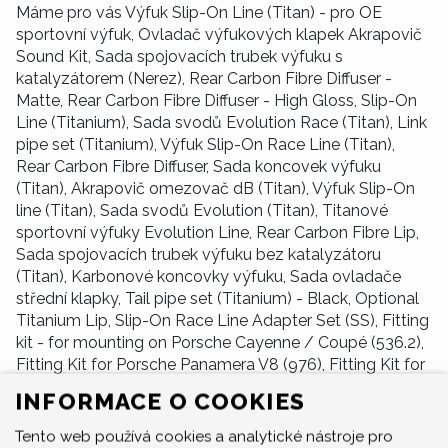
Máme pro vás Výfuk Slip-On Line (Titan) - pro OE
sportovní výfuk, Ovladač výfukových klapek Akrapovič
Sound Kit, Sada spojovacích trubek výfuku s
katalyzátorem (Nerez), Rear Carbon Fibre Diffuser -
Matte, Rear Carbon Fibre Diffuser - High Gloss, Slip-On
Line (Titanium), Sada svodů Evolution Race (Titan), Link
pipe set (Titanium), Výfuk Slip-On Race Line (Titan),
Rear Carbon Fibre Diffuser, Sada koncovek výfuku
(Titan), Akrapovič omezovač dB (Titan), Výfuk Slip-On
line (Titan), Sada svodů Evolution (Titan), Titanové
sportovní výfuky Evolution Line, Rear Carbon Fibre Lip,
Sada spojovacích trubek výfuku bez katalyzátoru
(Titan), Karbonové koncovky výfuku, Sada ovladače
střední klapky, Tail pipe set (Titanium) - Black, Optional
Titanium Lip, Slip-On Race Line Adapter Set (SS), Fitting
kit - for mounting on Porsche Cayenne / Coupé (536.2),
Fitting Kit for Porsche Panamera V8 (976), Fitting Kit for
Porsche Panamera V6 (976), Montážní sada.
INFORMACE O COOKIES
Tento web používá cookies a analytické nástroje pro