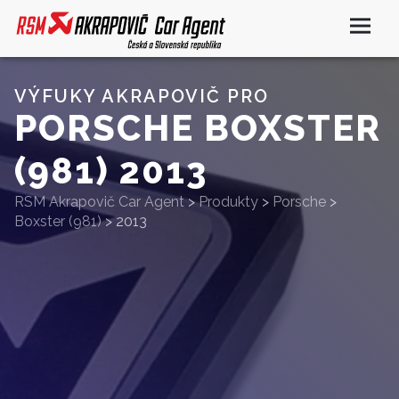
VÝFUKY AKRAPOVIČ PRO
PORSCHE BOXSTER
(981) 2013
RSM Akrapovič Car Agent
>
Produkty
>
Porsche
>
Boxster (981)
>
2013