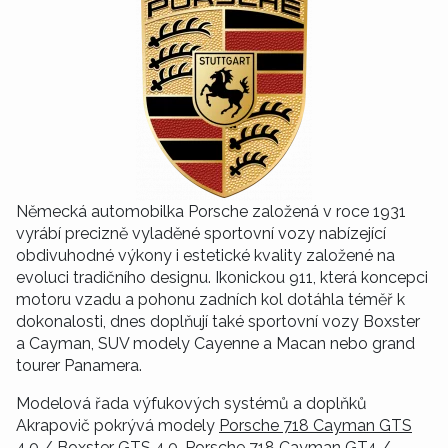
Německá automobilka Porsche založená v roce 1931
vyrábí precizně vyladěné sportovní vozy nabízející
obdivuhodné výkony i estetické kvality založené na
evoluci tradičního designu. Ikonickou 911, která koncepci
motoru vzadu a pohonu zadních kol dotáhla téměř k
dokonalosti, dnes doplňují také sportovní vozy Boxster
a Cayman, SUV modely Cayenne a Macan nebo grand
tourer Panamera.
Modelová řada výfukových systémů a doplňků
Akrapovič pokrývá modely
Porsche 718 Cayman GTS
4.0 / Boxster GTS 4.0
,
Porsche 718 Cayman GT4 /