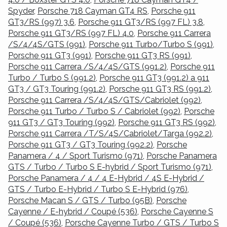
Spyder
,
Porsche 718 Cayman GT4 RS
,
Porsche 911
GT3/RS (997) 3.6
,
Porsche 911 GT3/RS (997 FL) 3.8
,
Porsche 911 GT3/RS (997 FL) 4.0
,
Porsche 911 Carrera
/S/4/4S/GTS (991)
,
Porsche 911 Turbo/Turbo S (991)
,
Porsche 911 GT3 (991)
,
Porsche 911 GT3 RS (991)
,
Porsche 911 Carrera /S/4/4S/GTS (991.2)
,
Porsche 911
Turbo / Turbo S (991.2)
,
Porsche 911 GT3 (991.2) a 911
GT3 / GT3 Touring (991.2)
,
Porsche 911 GT3 RS (991.2)
,
Porsche 911 Carrera /S/4/4S/GTS/Cabriolet (992)
,
Porsche 911 Turbo / Turbo S / Cabriolet (992)
,
Porsche
911 GT3 / GT3 Touring (992)
,
Porsche 911 GT3 RS (992)
,
Porsche 911 Carrera /T/S/4S/Cabriolet/Targa (992.2)
,
Porsche 911 GT3 / GT3 Touring (992.2)
,
Porsche
Panamera / 4 / Sport Turismo (971)
,
Porsche Panamera
GTS / Turbo / Turbo S E-hybrid / Sport Turismo (971)
,
Porsche Panamera / 4 / 4 E-Hybrid / 4S E-Hybrid /
GTS / Turbo E-Hybrid / Turbo S E-Hybrid (976)
,
Porsche Macan S / GTS / Turbo (95B)
,
Porsche
Cayenne / E-hybrid / Coupé (536)
,
Porsche Cayenne S
/ Coupé (536)
,
Porsche Cayenne Turbo / GTS / Turbo S