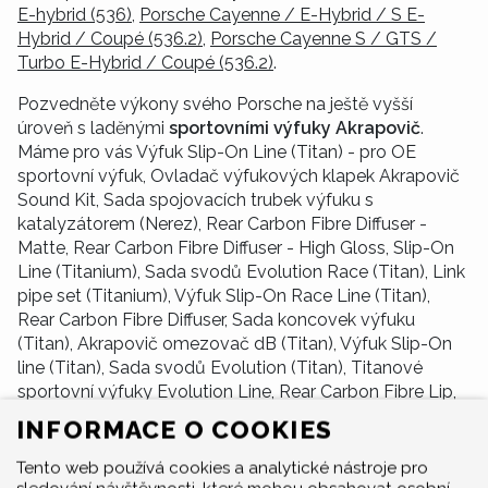
E-hybrid (536)
,
Porsche Cayenne / E-Hybrid / S E-
Hybrid / Coupé (536.2)
,
Porsche Cayenne S / GTS /
Turbo E-Hybrid / Coupé (536.2)
.
Pozvedněte výkony svého Porsche na ještě vyšší
úroveň s laděnými
sportovními výfuky Akrapovič
.
Máme pro vás Výfuk Slip-On Line (Titan) - pro OE
sportovní výfuk, Ovladač výfukových klapek Akrapovič
Sound Kit, Sada spojovacích trubek výfuku s
katalyzátorem (Nerez), Rear Carbon Fibre Diffuser -
Matte, Rear Carbon Fibre Diffuser - High Gloss, Slip-On
Line (Titanium), Sada svodů Evolution Race (Titan), Link
pipe set (Titanium), Výfuk Slip-On Race Line (Titan),
Rear Carbon Fibre Diffuser, Sada koncovek výfuku
(Titan), Akrapovič omezovač dB (Titan), Výfuk Slip-On
line (Titan), Sada svodů Evolution (Titan), Titanové
sportovní výfuky Evolution Line, Rear Carbon Fibre Lip,
Sada spojovacích trubek výfuku bez katalyzátoru
INFORMACE O COOKIES
(Titan), Karbonové koncovky výfuku, Sada ovladače
střední klapky, Tail pipe set (Titanium) - Black, Optional
Tento web používá cookies a analytické nástroje pro
Titanium Lip, Slip-On Race Line Adapter Set (SS), Fitting