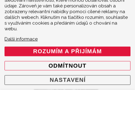
sledování návštěvnosti, které mohou obsahovat osobní
údaje. Zároveň je vám také personalizován obsah a
kit - for mounting on Porsche Cayenne / Coupé (536.2),
zobrazeny relevantní nabídky pomoci cílené reklamy na
Fitting Kit for Porsche Panamera V8 (976), Fitting Kit for
dalších webech. Kliknutím na tlačítko rozumím, souhlasíte
Porsche Panamera V6 (976), Montážní sada.
s využíváním cookies a předáním údajů o chování na
webu.
PORSCHE 911 TURBO / TURBO S
(991.2)
Další informace
ROZUMÍM A PŘIJÍMÁM
ODMÍTNOUT
NASTAVENÍ
Porsche 911 je v automobilovém světě pojmem jako
málokterý jiný. Klasická a dodnes zachovávaná
koncepce pohonu zadních kol a vzadu uloženého