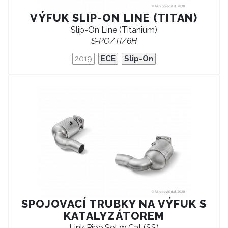
VÝFUK SLIP-ON LINE (TITAN)
Slip-On Line (Titanium)
S-PO/TI/6H
2019
ECE
Slip-On
SPOJOVACÍ TRUBKY NA VÝFUK S
KATALYZÁTOREM
Link Pipe Set w Cat (SS)