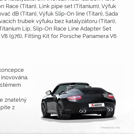
n Race (Titan), Link pipe set (Titanium), Výfuk
ač dB (Titan), Výfuk Slip-On line (Titan), Sada
vacích trubek výfuku bez katalyzátoru (Titan),
 Titanium Lip, Slip-On Race Line Adapter Set
 V8 (976), Fitting Kit for Porsche Panamera V6
 koncepce
 inovována.
 systémem
e znatelný
píte z