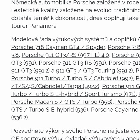
Německá automobilka Porsche založená v roce 1
i estetické kvality založené na evoluci tradičn
dotáhla téměř k dokonalosti, dnes doplňují ta
tourer Panamera.
Modelová řada výfukových systémů a doplňků 
Porsche 718 Cayman GT4 / Spyder
,
Porsche 71
3.8
,
Porsche 911 GT3/RS (997 FL) 4.0
,
Porsche 9
GT3 (991)
,
Porsche 911 GT3 RS (991)
,
Porsche 911
911 GT3 (991.2) a 911 GT3 / GT3 Touring (991.2)
,
P
Porsche 911 Turbo / Turbo S / Cabriolet (992)
,
P
/T/S/4S/Cabriolet/Targa (992.2)
,
Porsche 911 G
Turbo / Turbo S E-hybrid / Sport Turismo (971)
,
Porsche Macan S / GTS / Turbo (95B)
,
Porsche 
GTS / Turbo S E-hybrid (536)
,
Porsche Cayenne /
(536.2)
.
Pozvedněte výkony svého Porsche na ještě vyš
OE sportovní výfuk, Ovladač výfukových klapek 