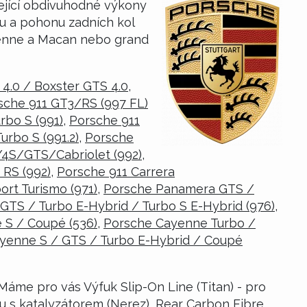
ející obdivuhodné výkony
du a pohonu zadních kol
yenne a Macan nebo grand
4.0 / Boxster GTS 4.0
,
sche 911 GT3/RS (997 FL)
rbo S (991)
,
Porsche 911
urbo S (991.2)
,
Porsche
/4S/GTS/Cabriolet (992)
,
 RS (992)
,
Porsche 911 Carrera
rt Turismo (971)
,
Porsche Panamera GTS /
GTS / Turbo E-Hybrid / Turbo S E-Hybrid (976)
,
 S / Coupé (536)
,
Porsche Cayenne Turbo /
yenne S / GTS / Turbo E-Hybrid / Coupé
 Máme pro vás Výfuk Slip-On Line (Titan) - pro
u s katalyzátorem (Nerez), Rear Carbon Fibre