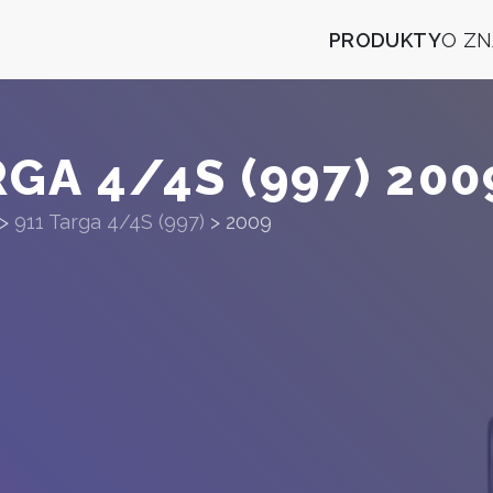
PRODUKTY
O Z
GA 4/4S (997) 200
>
911 Targa 4/4S (997)
>
2009