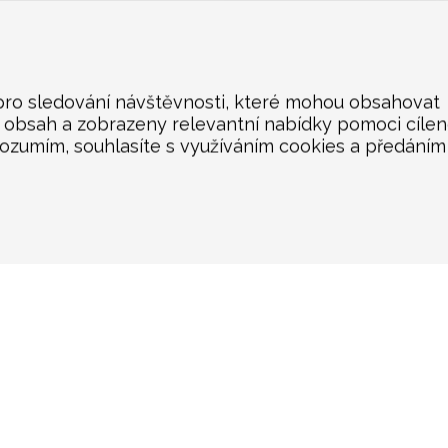
 pro sledování návštěvnosti, které mohou obsahovat
n obsah a zobrazeny relevantní nabídky pomoci cíle
rozumím, souhlasíte s využíváním cookies a předáním
KONTAKT
Akrapovič Car Agent
Česká a Slovenská republika
Mgr. Robert Šenkýř - Motorsport
Hroznová 95/41
603 00 Brno
Česká republika
+420 602 790 710
info@senkyr.cz