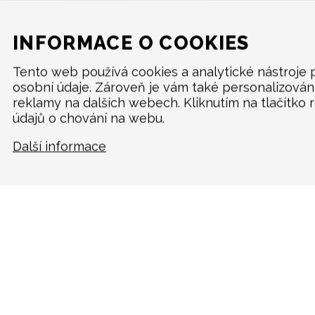
INFORMACE O COOKIES
Tento web používá cookies a analytické nástroje
osobní údaje. Zároveň je vám také personalizová
reklamy na dalších webech. Kliknutím na tlačítko 
MENU
údajů o chování na webu.
Produkty
Další informace
O značce
Multimedia
O nás
Prodejci
Kontakty
Cookie policy
Mapa webu