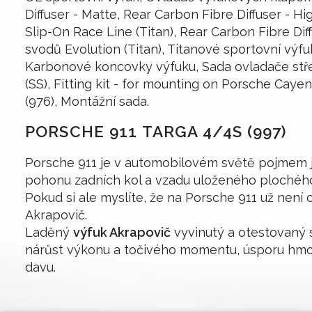
Diffuser - Matte, Rear Carbon Fibre Diffuser - Hi
Slip-On Race Line (Titan), Rear Carbon Fibre Dif
svodů Evolution (Titan), Titanové sportovní výfu
Karbonové koncovky výfuku, Sada ovladače středn
(SS), Fitting kit - for mounting on Porsche Caye
(976), Montážní sada.
PORSCHE 911 TARGA 4/4S (997)
Porsche 911 je v automobilovém světě pojmem j
pohonu zadních kol a vzadu uloženého plochého
Pokud si ale myslíte, že na Porsche 911 už není
Akrapovič.
Laděný
výfuk Akrapovič
vyvinutý a otestovaný 
nárůst výkonu a točivého momentu, úsporu hmot
davu.