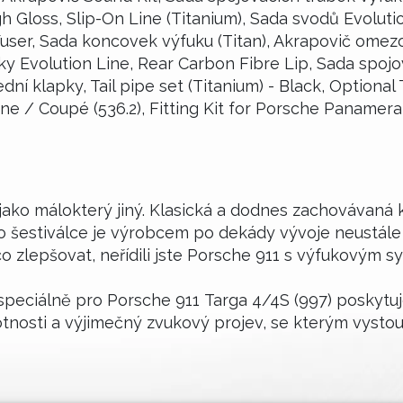
gh Gloss, Slip-On Line (Titanium), Sada svodů Evolutio
fuser, Sada koncovek výfuku (Titan), Akrapovič omezov
ky Evolution Line, Rear Carbon Fibre Lip, Sada spojo
í klapky, Tail pipe set (Titanium) - Black, Optional
nne / Coupé (536.2), Fitting Kit for Porsche Panamera
ako málokterý jiný. Klasická a dodnes zachovávaná
 šestiválce je výrobcem po dekády vývoje neustále
 co zlepšovat, neřídili jste Porsche 911 s výfukovým
speciálně pro Porsche 911 Targa 4/4S (997) poskytuj
nosti a výjimečný zvukový projev, se kterým vystou