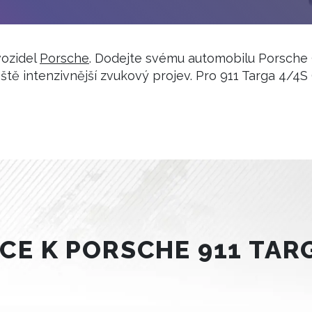
vozidel
Porsche
. Dodejte svému automobilu Porsche 
ště intenzivnější zvukový projev. Pro 911 Targa 4/4S
E K PORSCHE 911 TARG