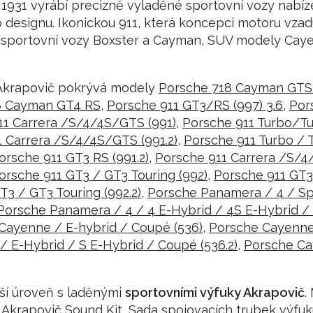
931 vyrábí precizně vyladěné sportovní vozy nabíz
ího designu. Ikonickou 911, která koncepci motoru vza
ké sportovní vozy Boxster a Cayman, SUV modely Ca
Akrapovič pokrývá modely
Porsche 718 Cayman GTS 
8 Cayman GT4 RS
,
Porsche 911 GT3/RS (997) 3.6
,
Por
11 Carrera /S/4/4S/GTS (991)
,
Porsche 911 Turbo/Tu
 Carrera /S/4/4S/GTS (991.2)
,
Porsche 911 Turbo / T
orsche 911 GT3 RS (991.2)
,
Porsche 911 Carrera /S/4
orsche 911 GT3 / GT3 Touring (992)
,
Porsche 911 GT3
T3 / GT3 Touring (992.2)
,
Porsche Panamera / 4 / Spo
Porsche Panamera / 4 / 4 E-Hybrid / 4S E-Hybrid / 
Cayenne / E-hybrid / Coupé (536)
,
Porsche Cayenne
 E-Hybrid / S E-Hybrid / Coupé (536.2)
,
Porsche Ca
ší úroveň s laděnými
sportovními výfuky Akrapovič
.
Akrapovič Sound Kit, Sada spojovacích trubek výfuk