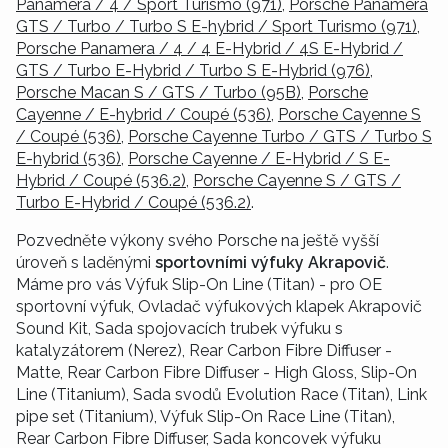
Panamera / 4 / Sport Turismo (971)
,
Porsche Panamera
GTS / Turbo / Turbo S E-hybrid / Sport Turismo (971)
,
Porsche Panamera / 4 / 4 E-Hybrid / 4S E-Hybrid /
GTS / Turbo E-Hybrid / Turbo S E-Hybrid (976)
,
Porsche Macan S / GTS / Turbo (95B)
,
Porsche
Cayenne / E-hybrid / Coupé (536)
,
Porsche Cayenne S
/ Coupé (536)
,
Porsche Cayenne Turbo / GTS / Turbo S
E-hybrid (536)
,
Porsche Cayenne / E-Hybrid / S E-
Hybrid / Coupé (536.2)
,
Porsche Cayenne S / GTS /
Turbo E-Hybrid / Coupé (536.2)
.
Pozvedněte výkony svého Porsche na ještě vyšší
úroveň s laděnými
sportovními výfuky Akrapovič
.
Máme pro vás Výfuk Slip-On Line (Titan) - pro OE
sportovní výfuk, Ovladač výfukových klapek Akrapovič
Sound Kit, Sada spojovacích trubek výfuku s
katalyzátorem (Nerez), Rear Carbon Fibre Diffuser -
Matte, Rear Carbon Fibre Diffuser - High Gloss, Slip-On
Line (Titanium), Sada svodů Evolution Race (Titan), Link
pipe set (Titanium), Výfuk Slip-On Race Line (Titan),
Rear Carbon Fibre Diffuser, Sada koncovek výfuku