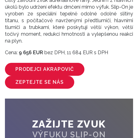
čistý závodní zvuk adrenalinové rány. Jedním z hlavních
úkolů bylo udržení efektu drnčení mimo výfuk. Slip-On je
vyroben ze speciální tepelně odolné odolné slitiny
titanu, s počítačově navrženými předtlumiči, hlavními
tlumiči a trubkami, které poskytují větší výkon, větší
točivý moment, redukci hmotnosti a vylepšenou reakci
na plyn.
Cena:
9 656 EUR
bez DPH, 11 684 EUR s DPH
PRODEJCI AKRAPOVIČ
ZEPTEJTE SE NÁS
ZAŽIJTE ZVUK
VÝFUKU SLIP-ON