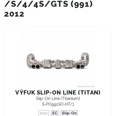
/S/4/4S/GTS (991)
2012
VÝFUK SLIP-ON LINE (TITAN)
Slip-On Line (Titanium)
S-PO991SO-HT/1
2012
EC
Slip-On