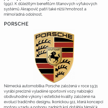
(991). K důležitým benefitům titanových výfukových
systémů Akrapovič patří také nižší hmotnost a
mimořádná odolnost.
PORSCHE
Německá automobilka Porsche založená v roce 1931
vyrábí precizně vyladěné sportovní vozy nabízející
obdivuhodné výkony i estetické kvality založené na
evoluci tradičního designu. Ikonickou 911, která koncepci
motoru vzadu a pohonu zadních kol dotáhla téměř k