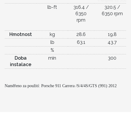
lb-ft
316.4 /
320.5 /
6350
6350 rpm
rpm
Hmotnost
kg
28.6
19.8
lb
63.1
43.7
%
Doba
min
300
instalace
Naměřeno za použití:
Porsche 911 Carrera /S/4/4S/GTS (991) 2012