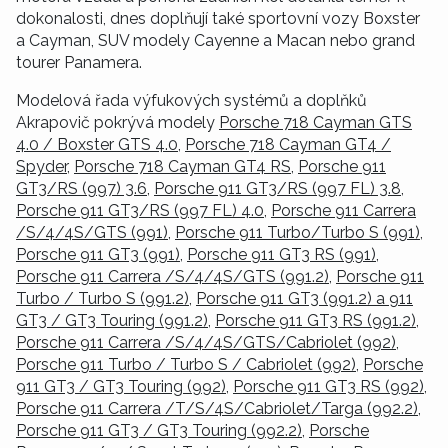
dokonalosti, dnes doplňují také sportovní vozy Boxster
a Cayman, SUV modely Cayenne a Macan nebo grand
tourer Panamera.
Modelová řada výfukových systémů a doplňků
Akrapovič pokrývá modely
Porsche 718 Cayman GTS
4.0 / Boxster GTS 4.0
,
Porsche 718 Cayman GT4 /
Spyder
,
Porsche 718 Cayman GT4 RS
,
Porsche 911
GT3/RS (997) 3.6
,
Porsche 911 GT3/RS (997 FL) 3.8
,
Porsche 911 GT3/RS (997 FL) 4.0
,
Porsche 911 Carrera
/S/4/4S/GTS (991)
,
Porsche 911 Turbo/Turbo S (991)
,
Porsche 911 GT3 (991)
,
Porsche 911 GT3 RS (991)
,
Porsche 911 Carrera /S/4/4S/GTS (991.2)
,
Porsche 911
Turbo / Turbo S (991.2)
,
Porsche 911 GT3 (991.2) a 911
GT3 / GT3 Touring (991.2)
,
Porsche 911 GT3 RS (991.2)
,
Porsche 911 Carrera /S/4/4S/GTS/Cabriolet (992)
,
Porsche 911 Turbo / Turbo S / Cabriolet (992)
,
Porsche
911 GT3 / GT3 Touring (992)
,
Porsche 911 GT3 RS (992)
,
Porsche 911 Carrera /T/S/4S/Cabriolet/Targa (992.2)
,
Porsche 911 GT3 / GT3 Touring (992.2)
,
Porsche