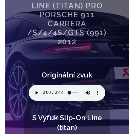
LINE (TITAN) PRO
PORSCHE 911
CARRERA
/S/4/4S/GTS (991)
2012
Originální zvuk
S Výfuk Slip-On Line
(titan)