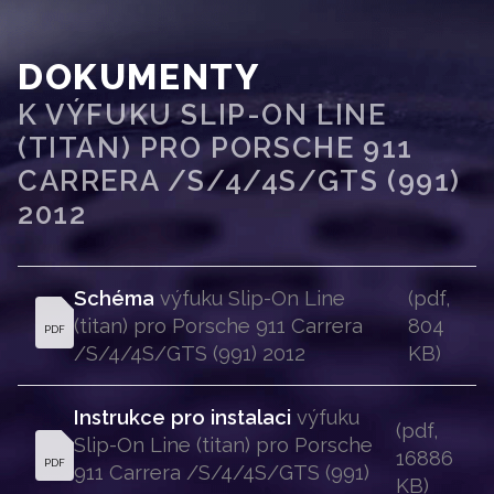
DOKUMENTY
K VÝFUKU SLIP-ON LINE
(TITAN) PRO PORSCHE 911
CARRERA /S/4/4S/GTS (991)
2012
Schéma
 výfuku Slip-On Line 
(pdf, 
(titan) pro Porsche 911 Carrera 
804 
PDF
/S/4/4S/GTS (991) 2012 
KB)
Instrukce pro instalaci
 výfuku 
(pdf, 
Slip-On Line (titan) pro Porsche 
16886 
PDF
911 Carrera /S/4/4S/GTS (991) 
KB)