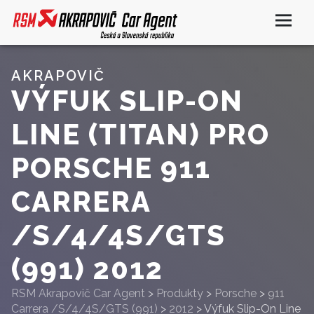
AKRAPOVIČ
VÝFUK SLIP-ON
LINE (TITAN) PRO
PORSCHE 911
CARRERA
/S/4/4S/GTS
(991) 2012
RSM Akrapovič Car Agent
>
Produkty
>
Porsche
>
911
Carrera /S/4/4S/GTS (991)
>
2012
>
Výfuk Slip-On Line