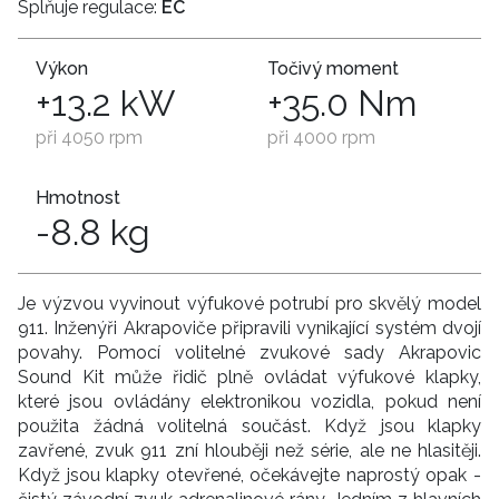
Splňuje regulace:
EC
Výkon
Točivý moment
+13.2
kW
+35.0
Nm
při 4050 rpm
při 4000 rpm
Hmotnost
-8.8
kg
Je výzvou vyvinout výfukové potrubí pro skvělý model
911. Inženýři Akrapoviče připravili vynikající systém dvojí
povahy. Pomocí volitelné zvukové sady Akrapovic
Sound Kit může řidič plně ovládat výfukové klapky,
které jsou ovládány elektronikou vozidla, pokud není
použita žádná volitelná součást. Když jsou klapky
zavřené, zvuk 911 zní hlouběji než série, ale ne hlasitěji.
Když jsou klapky otevřené, očekávejte naprostý opak -