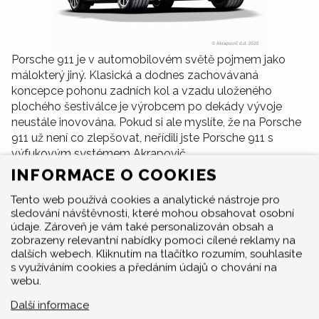
Porsche 911 je v automobilovém světě pojmem jako
málokterý jiný. Klasická a dodnes zachovávaná
koncepce pohonu zadních kol a vzadu uloženého
plochého šestiválce je výrobcem po dekády vývoje
neustále inovována. Pokud si ale myslíte, že na Porsche
911 už není co zlepšovat, neřídili jste Porsche 911 s
výfukovým systémem Akrapovič.
Laděný
výfuk Akrapovič
vyvinutý a otestovaný
INFORMACE O COOKIES
speciálně pro Porsche 911 Carrera /S/4/4S/GTS (991)
Tento web používá cookies a analytické nástroje pro
poskytuje znatelný nárůst výkonu a točivého momentu,
sledování návštěvnosti, které mohou obsahovat osobní
úsporu hmotnosti a výjimečný zvukový projev, se
údaje. Zároveň je vám také personalizován obsah a
kterým vystoupíte z davu.
zobrazeny relevantní nabídky pomoci cílené reklamy na
dalších webech. Kliknutím na tlačítko rozumím, souhlasíte
s využíváním cookies a předáním údajů o chování na
webu.
Další informace