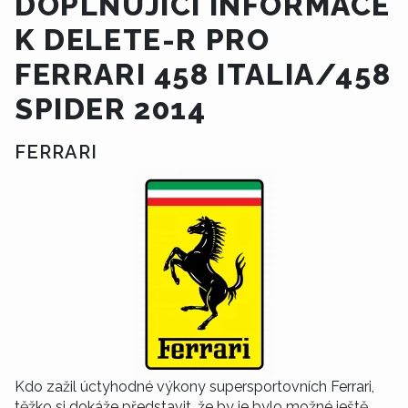
DOPLŇUJÍCÍ INFORMACE
K DELETE-R PRO
FERRARI 458 ITALIA/458
SPIDER 2014
FERRARI
Kdo zažil úctyhodné výkony supersportovních Ferrari,
těžko si dokáže představit, že by je bylo možné ještě