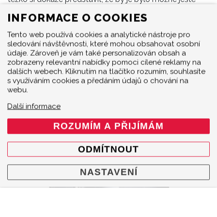
pozvednout.
INFORMACE O COOKIES
Přesně tento nelehký cíl si ale stanovili inženýři
Tento web používá cookies a analytické nástroje pro
Akrapovič, když se při vývoji výfukových systémů
sledování návštěvnosti, které mohou obsahovat osobní
zaměřili na modely
Ferrari 488 GTB/488 Spider
,
Ferrari
údaje. Zároveň je vám také personalizován obsah a
F8 Tributo / Spider
,
Ferrari 296 GTB / GTS
. Výsledkem
zobrazeny relevantní nabídky pomoci cílené reklamy na
jsou speciálně pro Ferrari navržené výfukové
dalších webech. Kliknutím na tlačítko rozumím, souhlasíte
s využíváním cookies a předáním údajů o chování na
komponenty Sada spojovacích trubek výfuku bez
webu.
katalyzátoru (Nerez), Slip-On Line (Titanium), Výfuk Slip-
On Race Line (Titan), Link pipe set (SS), Titanové
Další informace
sportovní výfuky Evolution Line.
ROZUMÍM A PŘIJÍMÁM
ODMÍTNOUT
NASTAVENÍ