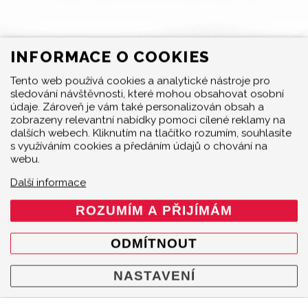
INFORMACE O COOKIES
Tento web používá cookies a analytické nástroje pro
sledování návštěvnosti, které mohou obsahovat osobní
MENU
údaje. Zároveň je vám také personalizován obsah a
zobrazeny relevantní nabídky pomoci cílené reklamy na
Produkty
dalších webech. Kliknutím na tlačítko rozumím, souhlasíte
O značce
s využíváním cookies a předáním údajů o chování na
webu.
Multimedia
O nás
Další informace
Prodejci
ROZUMÍM A PŘIJÍMÁM
Kontakty
Cookie policy
ODMÍTNOUT
Mapa webu
NASTAVENÍ
KONTAKT
Akrapovič Car Agent