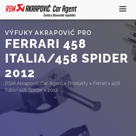
VÝFUKY AKRAPOVIČ PRO
FERRARI 458
ITALIA/458 SPIDER
2012
RSM Akrapovič Car Agent
>
Produkty
>
Ferrari
>
458
Italia/458 Spider
>
2012