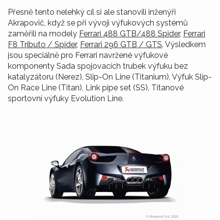
Přesně tento nelehký cíl si ale stanovili inženýři
Akrapovič, když se při vývoji výfukových systémů
zaměřili na modely
Ferrari 488 GTB/488 Spider
,
Ferrari
F8 Tributo / Spider
,
Ferrari 296 GTB / GTS
. Výsledkem
jsou speciálně pro Ferrari navržené výfukové
komponenty Sada spojovacích trubek výfuku bez
katalyzátoru (Nerez), Slip-On Line (Titanium), Výfuk Slip-
On Race Line (Titan), Link pipe set (SS), Titanové
sportovní výfuky Evolution Line.