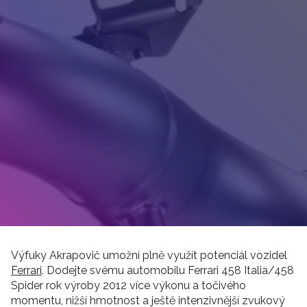
Výfuky Akrapovič umožní plně využít potenciál vozidel
Ferrari
. Dodejte svému automobilu Ferrari 458 Italia/458
Spider rok výroby 2012 více výkonu a točivého
momentu, nižší hmotnost a ještě intenzivnější zvukový