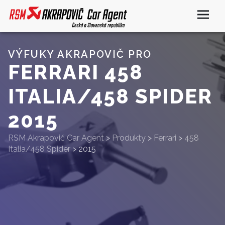
VÝFUKY AKRAPOVIČ PRO
FERRARI 458
ITALIA/458 SPIDER
2015
RSM Akrapovič Car Agent
>
Produkty
>
Ferrari
>
458
Italia/458 Spider
>
2015