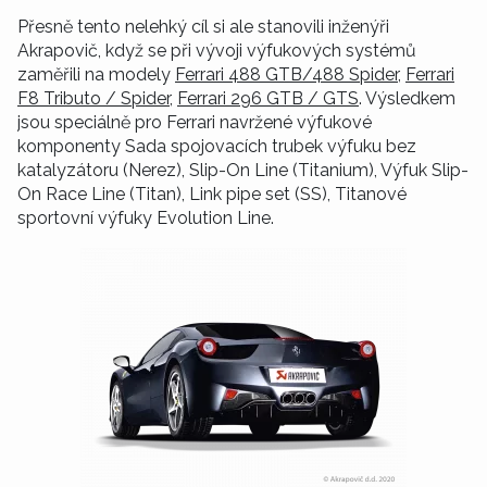
Přesně tento nelehký cíl si ale stanovili inženýři
Akrapovič, když se při vývoji výfukových systémů
zaměřili na modely
Ferrari 488 GTB/488 Spider
,
Ferrari
F8 Tributo / Spider
,
Ferrari 296 GTB / GTS
. Výsledkem
jsou speciálně pro Ferrari navržené výfukové
komponenty Sada spojovacích trubek výfuku bez
katalyzátoru (Nerez), Slip-On Line (Titanium), Výfuk Slip-
On Race Line (Titan), Link pipe set (SS), Titanové
sportovní výfuky Evolution Line.