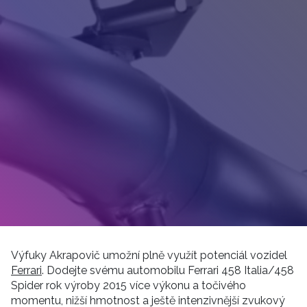
Výfuky Akrapovič umožní plně využít potenciál vozidel
Ferrari
. Dodejte svému automobilu Ferrari 458 Italia/458
Spider rok výroby 2015 více výkonu a točivého
momentu, nižší hmotnost a ještě intenzivnější zvukový