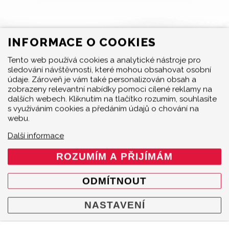
INFORMACE O COOKIES
Tento web používá cookies a analytické nástroje pro
sledování návštěvnosti, které mohou obsahovat osobní
MENU
údaje. Zároveň je vám také personalizován obsah a
zobrazeny relevantní nabídky pomoci cílené reklamy na
Produkty
dalších webech. Kliknutím na tlačítko rozumím, souhlasíte
O značce
s využíváním cookies a předáním údajů o chování na
webu.
Multimedia
O nás
Další informace
Prodejci
ROZUMÍM A PŘIJÍMÁM
Kontakty
Cookie policy
ODMÍTNOUT
Mapa webu
NASTAVENÍ
KONTAKT
Akrapovič Car Agent