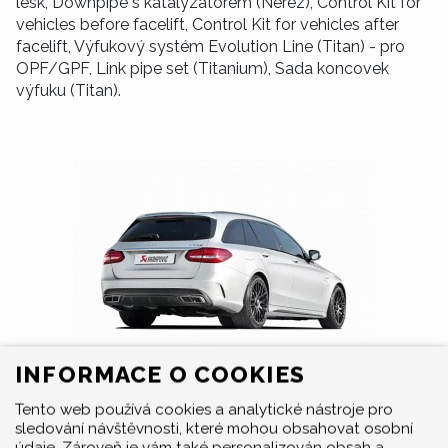
lesk, Downpipe s katalyzátorem (Nerez), Control Kit for
vehicles before facelift, Control Kit for vehicles after
facelift, Výfukový systém Evolution Line (Titan) - pro
OPF/GPF, Link pipe set (Titanium), Sada koncovek
výfuku (Titan).
INFORMACE O COOKIES
Tento web používá cookies a analytické nástroje pro
sledování návštěvnosti, které mohou obsahovat osobní
údaje. Zároveň je vám také personalizován obsah a