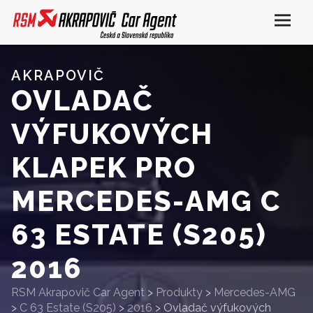
AKRAPOVIČ
OVLADAČ
VÝFUKOVÝCH
KLAPEK PRO
MERCEDES-AMG C
63 ESTATE (S205)
2016
RSM Akrapovič Car Agent
>
Produkty
>
Mercedes-AMG
>
C 63 Estate (S205)
>
2016
>
Ovladač výfukových