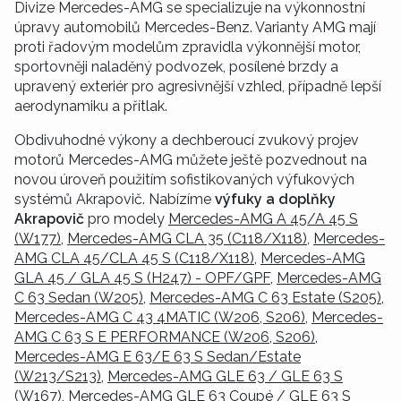
Divize Mercedes-AMG se specializuje na výkonnostní
úpravy automobilů Mercedes-Benz. Varianty AMG mají
proti řadovým modelům zpravidla výkonnější motor,
sportovněji naladěný podvozek, posílené brzdy a
upravený exteriér pro agresivnější vzhled, případně lepší
aerodynamiku a přítlak.
Obdivuhodné výkony a dechberoucí zvukový projev
motorů Mercedes-AMG můžete ještě pozvednout na
novou úroveň použitím sofistikovaných výfukových
systémů Akrapovič. Nabízíme
výfuky a doplňky
Akrapovič
pro modely
Mercedes-AMG A 45/A 45 S
(W177)
,
Mercedes-AMG CLA 35 (C118/X118)
,
Mercedes-
AMG CLA 45/CLA 45 S (C118/X118)
,
Mercedes-AMG
GLA 45 / GLA 45 S (H247) - OPF/GPF
,
Mercedes-AMG
C 63 Sedan (W205)
,
Mercedes-AMG C 63 Estate (S205)
,
Mercedes-AMG C 43 4MATIC (W206, S206)
,
Mercedes-
AMG C 63 S E PERFORMANCE (W206, S206)
,
Mercedes-AMG E 63/E 63 S Sedan/Estate
(W213/S213)
,
Mercedes-AMG GLE 63 / GLE 63 S
(W167)
,
Mercedes-AMG GLE 63 Coupé / GLE 63 S