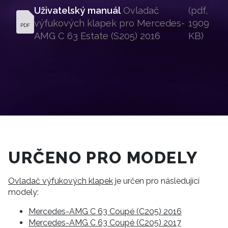
Uživatelský manuál
 Ovladač 
(pdf, 
výfukových klapek pro Mercedes-
1909 
PDF
AMG C 63 Estate (S205) 2016 
KB)
URČENO PRO MODELY
Ovladač výfukových klapek
je určen pro následující
modely:
Mercedes-AMG C 63 Coupé (C205) 2016
Mercedes-AMG C 63 Coupé (C205) 2017