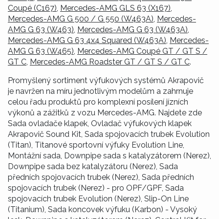
Coupé (C167)
,
Mercedes-AMG GLS 63 (X167)
,
Mercedes-AMG G 500 / G 550 (W463A)
,
Mercedes-
AMG G 63 (W463)
,
Mercedes-AMG G 63 (W463A)
,
Mercedes-AMG G 63 4x4 Squared (W463A)
,
Mercedes-
AMG G 63 (W465)
,
Mercedes-AMG Coupé GT / GT S /
GT C
,
Mercedes-AMG Roadster GT / GT S / GT C
.
Promyšlený sortiment výfukových systémů Akrapovič
je navržen na míru jednotlivým modelům a zahrnuje
celou řadu produktů pro komplexní posílení jízních
výkonů a zážitků z vozu Mercedes-AMG. Najdete zde
Sada ovladače klapek, Ovladač výfukových klapek
Akrapovič Sound Kit, Sada spojovacích trubek Evolution
(Titan), Titanové sportovní výfuky Evolution Line,
Montážní sada, Downpipe sada s katalyzátorem (Nerez),
Downpipe sada bez katalyzátoru (Nerez), Sada
předních spojovacích trubek (Nerez), Sada předních
spojovacích trubek (Nerez) - pro OPF/GPF, Sada
spojovacích trubek Evolution (Nerez), Slip-On Line
(Titanium), Sada koncovek výfuku (Karbon) - Vysoký