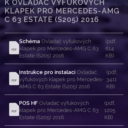
K OVLADAČ VÝFUKOVÝCH
KLAPEK PRO MERCEDES-AMG
C 63 ESTATE (S205) 2016
Schéma
 Ovladač výfukových 
(pdf, 
klapek pro Mercedes-AMG C 63 
614 
PDF
Estate (S205) 2016 
KB)
Instrukce pro instalaci
 Ovladač 
(pdf, 
výfukových klapek pro Mercedes-
3411 
PDF
AMG C 63 Estate (S205) 2016 
KB)
POS HF
 Ovladač výfukových 
(pdf, 
klapek pro Mercedes-AMG C 63 
1205 
PDF
Estate (S205) 2016 
KB)