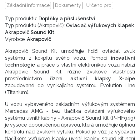
Základní informace
Dokumenty
Určeno pro
Typ produktu:
Doplňky a příslušenství
Typ produktu (Akrapovič):
Ovladač výfukových klapek
Akrapovič Sound Kit
Výrobce:
Akrapovič
Akrapovič Sound Kit umožňuje řidiči ovládat zvuk
systému z kokpitu svého vozu. Pomocí
inovativní
technologie
a práce s vlastní elektronikou vozu nabízí
Akrapovič Sound Kit různé zvukové vlastnosti
prostřednictvím řízení
aktivní klapky X-pipe
zabudované do vynikajícího systému Evolution Line
(Titanium).
U vozu vybaveného základním výfukovým systémem
Mercedes AMG - bez tlačítka ovládání výfukového
systému uvnitř kabiny - Akrapovič Sound Kit (P-HF949)
je vysoce doporučenou úpravou, která umožňuje úplnou
kontrolu nad zvukem výfuku. Pokud je vůz již vybaven
tlačítkem výfukové klapky uvnitř kabiny, sound kit není