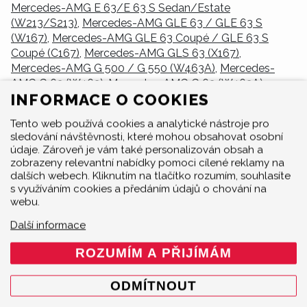
Mercedes-AMG E 63/E 63 S Sedan/Estate
(W213/S213)
,
Mercedes-AMG GLE 63 / GLE 63 S
(W167)
,
Mercedes-AMG GLE 63 Coupé / GLE 63 S
Coupé (C167)
,
Mercedes-AMG GLS 63 (X167)
,
Mercedes-AMG G 500 / G 550 (W463A)
,
Mercedes-
AMG G 63 (W463)
,
Mercedes-AMG G 63 (W463A)
,
INFORMACE O COOKIES
Mercedes-AMG G 63 4x4 Squared (W463A)
,
Mercedes-
AMG G 63 (W465)
,
Mercedes-AMG Coupé GT / GT S /
Tento web používá cookies a analytické nástroje pro
GT C
,
Mercedes-AMG Roadster GT / GT S / GT C
.
sledování návštěvnosti, které mohou obsahovat osobní
údaje. Zároveň je vám také personalizován obsah a
Promyšlený sortiment výfukových systémů Akrapovič
zobrazeny relevantní nabídky pomoci cílené reklamy na
je navržen na míru jednotlivým modelům a zahrnuje
dalších webech. Kliknutím na tlačítko rozumím, souhlasíte
celou řadu produktů pro komplexní posílení jízních
s využíváním cookies a předáním údajů o chování na
výkonů a zážitků z vozu Mercedes-AMG. Najdete zde
webu.
Sada ovladače klapek, Ovladač výfukových klapek
Další informace
Akrapovič Sound Kit, Sada spojovacích trubek Evolution
(Titan), Titanové sportovní výfuky Evolution Line,
ROZUMÍM A PŘIJÍMÁM
Montážní sada, Downpipe sada s katalyzátorem (Nerez),
Downpipe sada bez katalyzátoru (Nerez), Sada
ODMÍTNOUT
předních spojovacích trubek (Nerez), Sada předních
spojovacích trubek (Nerez) - pro OPF/GPF, Sada