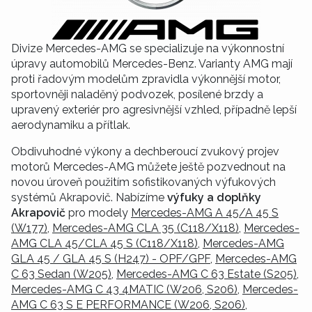
Divize Mercedes-AMG se specializuje na výkonnostní
úpravy automobilů Mercedes-Benz. Varianty AMG mají
proti řadovým modelům zpravidla výkonnější motor,
sportovněji naladěný podvozek, posílené brzdy a
upravený exteriér pro agresivnější vzhled, případně lepší
aerodynamiku a přítlak.
Obdivuhodné výkony a dechberoucí zvukový projev
motorů Mercedes-AMG můžete ještě pozvednout na
novou úroveň použitím sofistikovaných výfukových
systémů Akrapovič. Nabízíme
výfuky a doplňky
Akrapovič
pro modely
Mercedes-AMG A 45/A 45 S
(W177)
,
Mercedes-AMG CLA 35 (C118/X118)
,
Mercedes-
AMG CLA 45/CLA 45 S (C118/X118)
,
Mercedes-AMG
GLA 45 / GLA 45 S (H247) - OPF/GPF
,
Mercedes-AMG
C 63 Sedan (W205)
,
Mercedes-AMG C 63 Estate (S205)
,
Mercedes-AMG C 43 4MATIC (W206, S206)
,
Mercedes-
AMG C 63 S E PERFORMANCE (W206, S206)
,