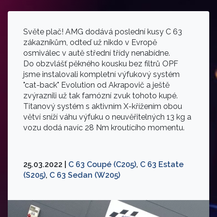
Světe plač! AMG dodává poslední kusy C 63
zákazníkům, odteď už nikdo v Evropě
osmiválec v autě střední třídy nenabídne.
Do obzvlášť pěkného kousku bez filtrů OPF
jsme instalovali kompletní výfukový systém
"cat-back" Evolution od Akrapovič a ještě
zvýraznili už tak famózní zvuk tohoto kupé.
Titanový systém s aktivním X-křížením obou
větví sníží váhu výfuku o neuvěřitelných 13 kg a
vozu dodá navíc 28 Nm kroutícího momentu.
25.03.2022 |
C 63 Coupé (C205)
,
C 63 Estate
(S205)
,
C 63 Sedan (W205)