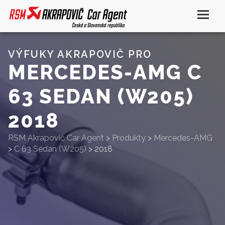
VÝFUKY AKRAPOVIČ PRO
MERCEDES-AMG C
63 SEDAN (W205)
2018
RSM Akrapovič Car Agent
>
Produkty
>
Mercedes-AMG
>
C 63 Sedan (W205)
>
2018