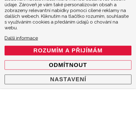
Kontakty
údaje. Zároveň je vám také personalizován obsah a
zobrazeny relevantní nabídky pomoci cílené reklamy na
Cookie policy
dalších webech. Kliknutím na tlačítko rozumím, souhlasíte
Mapa webu
s využíváním cookies a předáním údajů o chování na
webu.
KONTAKT
Další informace
Akrapovič Car Agent
ROZUMÍM A PŘIJÍMÁM
Česká a Slovenská republika
Mgr. Robert Šenkýř - Motorsport
ODMÍTNOUT
Hroznová 95/41
603 00 Brno
NASTAVENÍ
Česká republika
+420 602 790 710
info@senkyr.cz
INFORMACE
Akrapovič nabízí širokou škálu výfukových systémů,
materiálů a koncovek výfuku, které doplňují a vylepšují