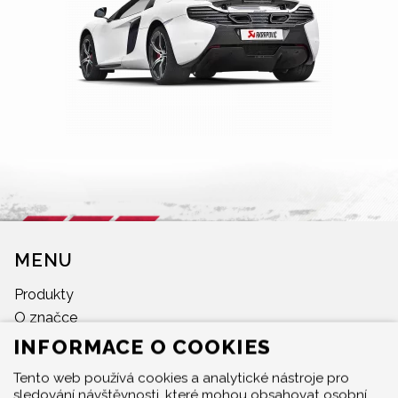
MENU
Produkty
O značce
Multimedia
INFORMACE O COOKIES
O nás
Tento web používá cookies a analytické nástroje pro
Prodejci
sledování návštěvnosti, které mohou obsahovat osobní