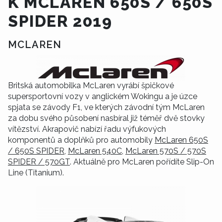
K MCLAREN 650S / 650S
SPIDER 2019
MCLAREN
Britská automobilka McLaren vyrábí špičkové
supersportovní vozy v anglickém Wokingu a je úzce
spjata se závody F1, ve kterých závodní tým McLaren
za dobu svého působení nasbíral již téměř dvě stovky
vítězství. Akrapovič nabízí řadu výfukových
komponentů a doplňků pro automobily
McLaren 650S
/ 650S SPIDER
,
McLaren 540C
,
McLaren 570S / 570S
SPIDER / 570GT
. Aktuálně pro McLaren pořídíte Slip-On
Line (Titanium).