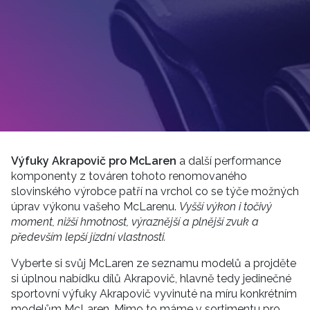
Výfuky Akrapovič pro McLaren
a další performance
komponenty z továren tohoto renomovaného
slovinského výrobce patří na vrchol co se týče možných
úprav výkonu vašeho McLarenu.
Vyšší výkon i točivý
moment, nižší hmotnost, výraznější a plnější zvuk a
především lepší jízdní vlastnosti.
Vyberte si svůj McLaren ze seznamu modelů a projděte
si úplnou nabídku dílů Akrapovič, hlavně tedy jedinečné
sportovní výfuky Akrapovič vyvinuté na míru konkrétním
modelům McLaren. Mimo to máme v sortimentu pro