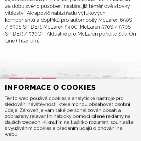
za dobu svého působení nasbíral již téměř dvě stovky
vítězství. Akrapovič nabízí řadu výfukových
komponentů a doplňků pro automobily
McLaren 650S
/ 650S SPIDER
,
McLaren 540C
,
McLaren 570S / 570S
SPIDER / 570GT
. Aktuálně pro McLaren pořídíte Slip-On
Line (Titanium).
INFORMACE O COOKIES
MENU
Tento web používá cookies a analytické nástroje pro
sledování návštěvnosti, které mohou obsahovat osobní
Produkty
údaje. Zároveň je vám také personalizován obsah a
O značce
zobrazeny relevantní nabídky pomoci cílené reklamy na
Multimedia
dalších webech. Kliknutím na tlačítko rozumím, souhlasíte
s využíváním cookies a předáním údajů o chování na
O nás
webu.
Prodejci