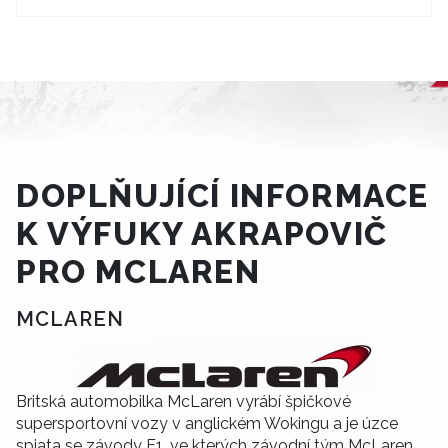
DOPLŇUJÍCÍ INFORMACE
K VÝFUKY AKRAPOVIČ
PRO MCLAREN
MCLAREN
Britská automobilka McLaren vyrábí špičkové
supersportovní vozy v anglickém Wokingu a je úzce
spjata se závody F1, ve kterých závodní tým McLaren