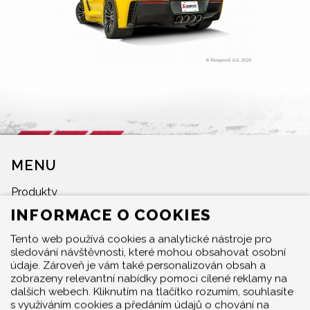
MENU
Produkty
O značce
INFORMACE O COOKIES
Multimedia
Tento web používá cookies a analytické nástroje pro
O nás
sledování návštěvnosti, které mohou obsahovat osobní
Prodejci
údaje. Zároveň je vám také personalizován obsah a
zobrazeny relevantní nabídky pomoci cílené reklamy na
Kontakty
dalších webech. Kliknutím na tlačítko rozumím, souhlasíte
Cookie policy
s využíváním cookies a předáním údajů o chování na