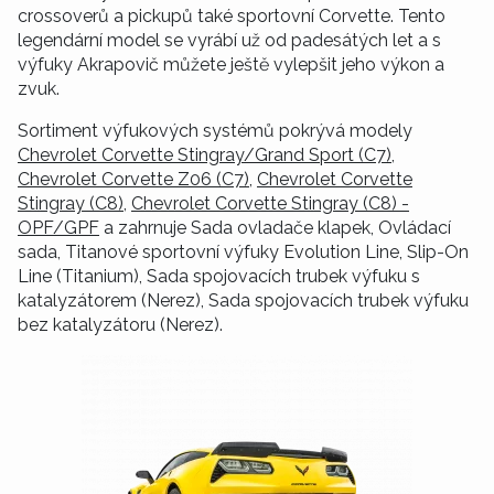
crossoverů a pickupů také sportovní Corvette. Tento
legendární model se vyrábí už od padesátých let a s
výfuky Akrapovič můžete ještě vylepšit jeho výkon a
zvuk.
Sortiment výfukových systémů pokrývá modely
Chevrolet Corvette Stingray/Grand Sport (C7)
,
Chevrolet Corvette Z06 (C7)
,
Chevrolet Corvette
Stingray (C8)
,
Chevrolet Corvette Stingray (C8) -
OPF/GPF
a zahrnuje Sada ovladače klapek, Ovládací
sada, Titanové sportovní výfuky Evolution Line, Slip-On
Line (Titanium), Sada spojovacích trubek výfuku s
katalyzátorem (Nerez), Sada spojovacích trubek výfuku
bez katalyzátoru (Nerez).