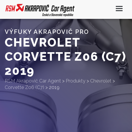
VÝFUKY AKRAPOVIČ PRO
CHEVROLET
CORVETTE Z06 (C7)
2019
RSM Akrapovič Car Agent
>
Produkty
>
Chevrolet
>
Corvette Z06 (C7)
>
2019