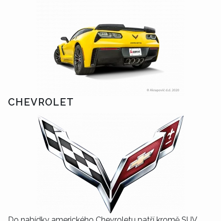
CHEVROLET
Do nabídky amerického Chevroletu patří kromě SUV,