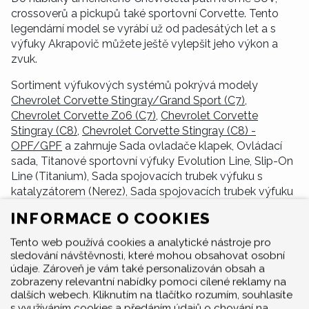
crossoverů a pickupů také sportovní Corvette. Tento
legendární model se vyrábí už od padesátých let a s
výfuky Akrapovič můžete ještě vylepšit jeho výkon a
zvuk.
Sortiment výfukových systémů pokrývá modely
Chevrolet Corvette Stingray/Grand Sport (C7)
,
Chevrolet Corvette Z06 (C7)
,
Chevrolet Corvette
Stingray (C8)
,
Chevrolet Corvette Stingray (C8) -
OPF/GPF
a zahrnuje Sada ovladače klapek, Ovládací
sada, Titanové sportovní výfuky Evolution Line, Slip-On
Line (Titanium), Sada spojovacích trubek výfuku s
katalyzátorem (Nerez), Sada spojovacích trubek výfuku
bez katalyzátoru (Nerez).
INFORMACE O COOKIES
Tento web používá cookies a analytické nástroje pro
sledování návštěvnosti, které mohou obsahovat osobní
údaje. Zároveň je vám také personalizován obsah a
zobrazeny relevantní nabídky pomoci cílené reklamy na
dalších webech. Kliknutím na tlačítko rozumím, souhlasíte
s využíváním cookies a předáním údajů o chování na