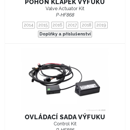
POHON KLAPEK VÝFUKU
Valve Actuator Kit
P-HF868
2014
2015
2016
2017
2018
2019
Doplňky a příslušenství
OVLÁDACÍ SADA VÝFUKU
Control Kit