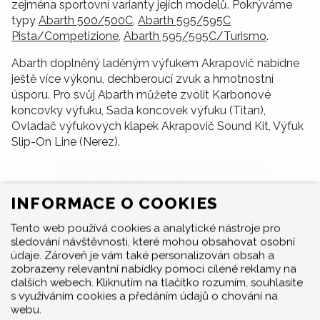
zejména sportovní varianty jejích modelů. Pokrýváme
typy
Abarth 500/500C
,
Abarth 595/595C
Pista/Competizione
,
Abarth 595/595C/Turismo
.
Abarth doplněný laděným výfukem Akrapovič nabídne
ještě více výkonu, dechberoucí zvuk a hmotnostní
úsporu. Pro svůj Abarth můžete zvolit Karbonové
koncovky výfuku, Sada koncovek výfuku (Titan),
Ovladač výfukových klapek Akrapovič Sound Kit, Výfuk
Slip-On Line (Nerez).
INFORMACE O COOKIES
Tento web používá cookies a analytické nástroje pro
sledování návštěvnosti, které mohou obsahovat osobní
údaje. Zároveň je vám také personalizován obsah a
zobrazeny relevantní nabídky pomoci cílené reklamy na
dalších webech. Kliknutím na tlačítko rozumím, souhlasíte
s využíváním cookies a předáním údajů o chování na
webu.