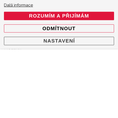
Další informace
ROZUMÍM A PŘIJÍMÁM
ODMÍTNOUT
MENU
NASTAVENÍ
Produkty
O značce
Multimedia
O nás
Prodejci
Kontakty
Cookie policy
Mapa webu
KONTAKT
Akrapovič Car Agent