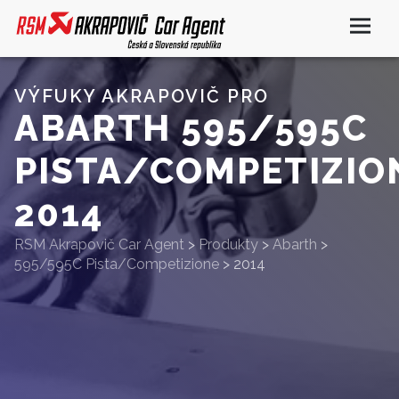
VÝFUKY AKRAPOVIČ PRO
ABARTH 595/595C
PISTA/COMPETIZIO
2014
RSM Akrapovič Car Agent
>
Produkty
>
Abarth
>
595/595C Pista/Competizione
>
2014