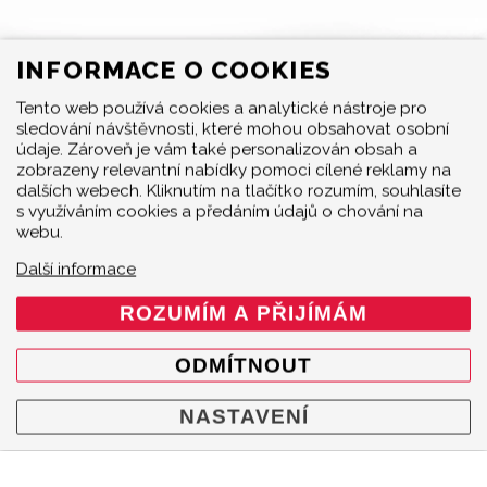
INFORMACE O COOKIES
Tento web používá cookies a analytické nástroje pro
sledování návštěvnosti, které mohou obsahovat osobní
MENU
údaje. Zároveň je vám také personalizován obsah a
zobrazeny relevantní nabídky pomoci cílené reklamy na
Produkty
dalších webech. Kliknutím na tlačítko rozumím, souhlasíte
s využíváním cookies a předáním údajů o chování na
O značce
webu.
Multimedia
O nás
Další informace
Prodejci
ROZUMÍM A PŘIJÍMÁM
Kontakty
Cookie policy
ODMÍTNOUT
Mapa webu
NASTAVENÍ
KONTAKT
Akrapovič Car Agent