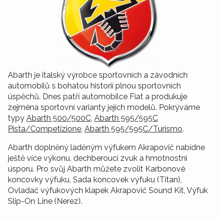
Abarth je italský výrobce sportovních a závodních
automobilů s bohatou historií plnou sportovních
úspěchů. Dnes patří automobilce Fiat a produkuje
zejména sportovní varianty jejích modelů. Pokrýváme
typy
Abarth 500/500C
,
Abarth 595/595C
Pista/Competizione
,
Abarth 595/595C/Turismo
.
Abarth doplněný laděným výfukem Akrapovič nabídne
ještě více výkonu, dechberoucí zvuk a hmotnostní
úsporu. Pro svůj Abarth můžete zvolit Karbonové
koncovky výfuku, Sada koncovek výfuku (Titan),
Ovladač výfukových klapek Akrapovič Sound Kit, Výfuk
Slip-On Line (Nerez).