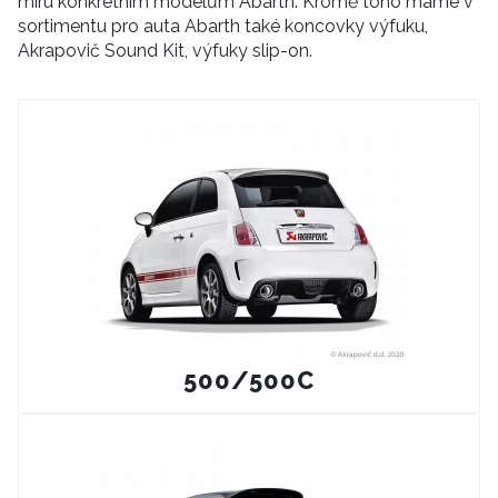
míru konkrétním modelům Abarth. Kromě toho máme v
sortimentu pro auta Abarth také koncovky výfuku,
Akrapovič Sound Kit, výfuky slip-on.
500/500C