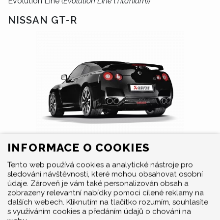
Evolution Line
(Evolution Line (Titanium))
NISSAN GT-R
INFORMACE O COOKIES
Nissan GT-R je sportovní auto třídy super sport.
Tento web používá cookies a analytické nástroje pro
Výrobce sportovních výfuků Akrapovič má pro
Nissan
sledování návštěvnosti, které mohou obsahovat osobní
GT-R
v nabídce produkty jako: Karbonové koncovky
údaje. Zároveň je vám také personalizován obsah a
výfuku, Slip-On Line (Titanium), Spojovací trubka (Nerez)
zobrazeny relevantní nabídky pomoci cílené reklamy na
pro aftermarket turbodmychadla, Titanové sportovní
dalších webech. Kliknutím na tlačítko rozumím, souhlasíte
výfuky Evolution Line
s využíváním cookies a předáním údajů o chování na