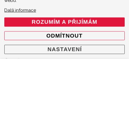
webu.
Další informace
ROZUMÍM A PŘIJÍMÁM
ODMÍTNOUT
MENU
NASTAVENÍ
Produkty
O značce
Multimedia
O nás
Prodejci
Kontakty
Cookie policy
Mapa webu
KONTAKT
Akrapovič Car Agent