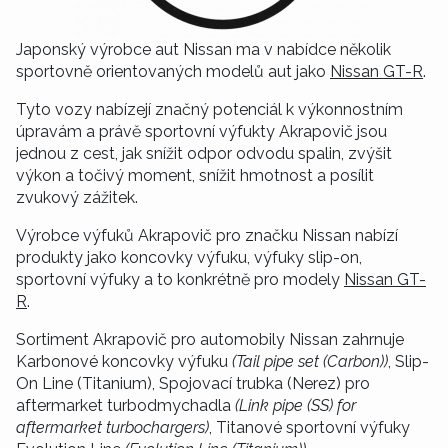
Japonský výrobce aut Nissan ma v nabídce několik
sportovně orientovaných modelů aut jako
Nissan GT-R
.
Tyto vozy nabízejí značný potenciál k výkonnostním
úpravám a právě sportovní výfukty Akrapovič jsou
jednou z cest, jak snížit odpor odvodu spalin, zvýšit
výkon a točivý moment, snížit hmotnost a posílit
zvukový zážitek.
Výrobce výfuků Akrapovič pro značku Nissan nabízí
produkty jako koncovky výfuku, výfuky slip-on,
sportovní výfuky a to konkrétně pro modely
Nissan GT-
R
.
Sortiment Akrapovič pro automobily Nissan zahrnuje
Karbonové koncovky výfuku
(Tail pipe set (Carbon))
, Slip-
On Line (Titanium), Spojovací trubka (Nerez) pro
aftermarket turbodmychadla
(Link pipe (SS) for
aftermarket turbochargers)
, Titanové sportovní výfuky