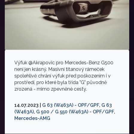
Výfuk @Akrapovic pro Mercedes-Benz G500
není jen krásný. Masivní titanový rámeček
spolehlivě chrání výfuk před poškozením i v
prostředí, pro které byla třída "G" původně
zrozená - mimo zpevněné cesty.
14.07.2023 |
G 63 (W463A) - OPF/GPF
,
G 63
(W463A)
,
G 500 / G 550 (W463A) - OPF/GPF
,
Mercedes-AMG