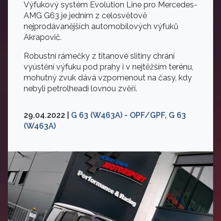
Výfukový systém Evolution Line pro Mercedes-
AMG G63 je jedním z celosvětově
nejprodávanějších automobilových výfuků
Akrapovič.
Robustní rámečky z titanové slitiny chrání
vyústění výfuku pod prahy i v nejtěžším terénu,
mohutný zvuk dává vzpomenout na časy, kdy
nebyli petrolheadi lovnou zvěří.
29.04.2022 |
G 63 (W463A) - OPF/GPF
,
G 63
(W463A)