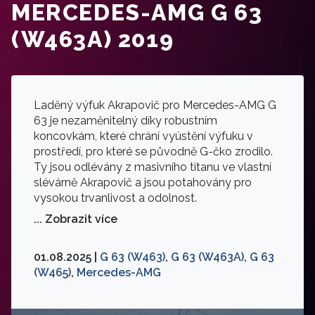
MERCEDES-AMG G 63
(W463A) 2019
Laděný výfuk Akrapovič pro Mercedes-AMG G
63 je nezaměnitelný díky robustním
koncovkám, které chrání vyústění výfuku v
prostředí, pro které se původně G-čko zrodilo.
Ty jsou odlévány z masivního titanu ve vlastní
slévárně Akrapovič a jsou potahovány pro
vysokou trvanlivost a odolnost.
... Zobrazit více
01.08.2025 |
G 63 (W463)
,
G 63 (W463A)
,
G 63
(W465)
,
Mercedes-AMG