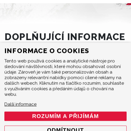
DOPLŇUJÍCÍ INFORMACE
K MERCEDES-AMG G 63
INFORMACE O COOKIES
(W463A) 2019
Tento web používá cookies a analytické nástroje pro
sledování návštěvnosti, které mohou obsahovat osobní
MERCEDES-AMG
údaje. Zároveň je vám také personalizován obsah a
zobrazeny relevantní nabídky pomoci cílené reklamy na
dalších webech. Kliknutím na tlačítko rozumím, souhlasíte
s využíváním cookies a předáním údajů o chování na
webu.
Další informace
ROZUMÍM A PŘIJÍMÁM
ODMÍTNOUT