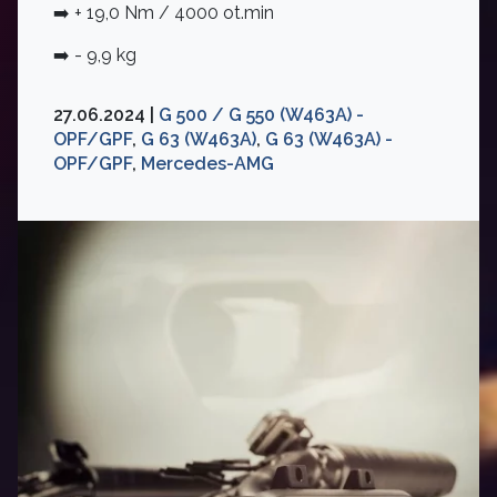
➡️ + 19,0 Nm / 4000 ot.min
➡️ - 9,9 kg
27.06.2024 |
G 500 / G 550 (W463A) -
OPF/GPF
,
G 63 (W463A)
,
G 63 (W463A) -
OPF/GPF
,
Mercedes-AMG