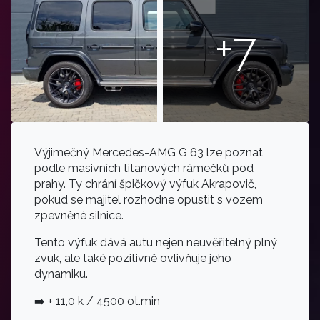
+7
Výjimečný Mercedes-AMG G 63 lze poznat
podle masivních titanových rámečků pod
prahy. Ty chrání špičkový výfuk Akrapovič,
pokud se majitel rozhodne opustit s vozem
zpevněné silnice.
Tento výfuk dává autu nejen neuvěřitelný plný
zvuk, ale také pozitivně ovlivňuje jeho
dynamiku.
➡️ + 11,0 k / 4500 ot.min